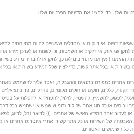
ות שלנו. כדי להציג את מדיניות הפרטיות שלנו.
גיאות דפוס, אי דיוקים או מחדלים שעשויים להיות מתייחסים לתיאור
ת לתקן שגיאות, אי דיוקים או השמטות, וכן לשנות או לעדכן מידע א
חת ההזמנה) אין אנו מתחייבים לעדכן, לתקן או להבהיר מידע בשיר
לו בשירות או בכל אתר קשור, כדי לציין שכל המידע בשירות או בכל א
יסורים אחרים כמפורט בתנאים וההגבלות, נאסר עליך להשתמש באתר א
נות, כללים, חוקים או חוקים מקומיים, פדרליים, פרובינציאליים או מ
עלל, לפגוע, להשמיץ, להשמיץ, לזלזל, להפחיד או להפלות על בסיס מין,
ביר וירוסים או כל סוג אחר של קוד זדוני שישמש או ישתמש בכל דרך
של כל אתר קשור, אתרים אחרים או אינטרנט; (ח) לאסוף א
יע או לעקוף את תכונות האבטחה של השירות או כל אתר קשור, אתרי אינטרנט אח
 כל השימושים האסורים.