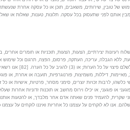
שימוש של טובין, שירותים, משאבים, תוכן או כל עסקה אחרת שנעשת
ין אותם לפני שתעסוק בכל עסקה. תלונות, טענות, שאלות או שאלו
ח רעיונות יצירתיים, הצעות, הצעות, תוכניות או חומרים אחרים, בי
עת, ללא הגבלה, עריכה, העתקה, פרסום, הפצה, תרגום וכל שימוש 
ולא נהיה מחויבים (1) לשמר ע
ת, מאיימות, דיללות, משמיצות, פורנוגרפיות, תועבה או אחרת, או פו
כלשהו, לרבות זכויות יוצרים, סימני מסחר, פרטיות, אישיות או כל ז
געני או פוגעני, או יכילו וירוס מחשב או תוכנות זדוניות אחרות שע
י שקרית, להעמיד פנים שאתה אדם אחר מלבדך, או להטעות אותנו
. אנו לא לוקחים על עצמנו כל אחריות ואיננו לוקחים על עצמנו כל