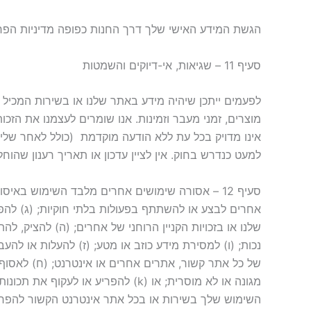
הגשת המידע האישי שלך דרך החנות כפופה מדיניות הפרטי
סעיף 11 – שגיאות, אי-דיוקים והשמטות
לפעמים ייתכן שיהיה מידע באתר שלנו או בשירות המכיל ש
מוצרים, זמני מעבר וזמינות. אנו שומרים לעצמנו את הזכו
אינו מדויק בכל עת ללא הודעה מוקדמת ‏ (כולל לאחר שלי
למעט כנדרש בחוק. אין לציין עדכון או תאריך רענון שהוח
סעיף 12 – אסורה שימושים אחרים מלבד השימוש בא
אחרים לבצע או להשתתף בפעולות בלתי חוקיות; (ג) להפר תק
שלנו או בזכויות הקניין הרוחני של אחרים; (ה) להציק, להת
נכות; (ו) למסירת מידע כוזב או מטע; (ז) להעלות או להע
מגונה או לא מוסרית; או (k) להפר
השימוש שלך בשירות או בכל אתר אינטרנט הקשור להפרת