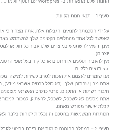
החנות שלנו מתארחת ב- Wordpres עם תוסף ווקמרס.. הם מספקים לנו את פלטפורמת המסחר האלקטרוני המקוון המאפשרת לנו למכור המוצרים שלנו ושירותים עבורך.
סעיף 1 – תנאי חנות מקוונת
על ידי הסכמתך לתנאים והגבלות אלה, אתה מצהיר כי את
לאפשר לכל אחד מהתלויים הקטינים שלך להשתמש באתר
אינך רשאי להשתמש במוצרים שלנו עבור כל חוק או למטרות
יוצרים).
אין להעביר תולעים או וירוסים או כל קוד בעל אופי הרסני. 31> הפרה של התנאים יביאו לסיום מיידי של ההתקשרו
<> תנאים כלליים
אנו שומרים לעצמנו את הזכות לסרב לשירות למישהו מכל
אתה מבין שהתוכן שלך ‏ (לא כולל כרטיס אשראי מידע), ני
חיבור רשתות או התקנים. פרטי כרטיס האשראי מוצפני
אתה מסכים לא לשכפל, לשכפל, להעתיק, למכור, למכור 
קבלת אישור מפורש מאתנו.
הכותרות המשמשות בהסכם זה נכללות לנוחות בלבד ולא י