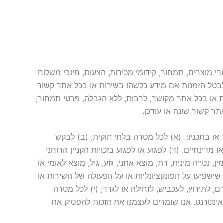
י מוצרים, תמחור, קידומי מכירות, הצעות, חיובי משלוח
ו לבטל הזמנות אם מידע כלשהו בשירות או בכל אתר קשור
ות או בכל אתר מקושר, לרבות, ללא הגבלה, פרטי תמחור,
תר קשור שונה או עודכן.
ו בתכניו: ‏ (א) לכל מטרה בלתי חוקית; (ב) לבקש
דינתיים. (ד) לפגוע או לפגוע בזכויות הקניין הרוחני
 נטייה מינית, דת, מוצא אתני, גזע, גיל, מוצא לאומי או
 שישפיעו על הפונקציונליות או על הפעולה של השירות או
ו לעקוב אחר המידע האישי של אחרים; (I) לדואר זבל, לדיוג, לפארם, לתירוץ, לעכביש, לזחילה או לגרד; (י) לכל מטרה
רים או באינטרנט. אנו שומרים לעצמנו את הזכות להפסיק את