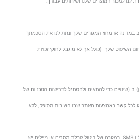
ב במדינה או מחוז המגורים שלך ונתת לנו את הסכמתך
השיפוט שלך ‏ (כולל אך לא מוגבל לחוקי זכויות
ן) ב (שינויים כדי להתאים ולהסתגל לדרישות הטכניות של
ו לכל קשר באמצעות האתר שבו השירות מסופק, ללא
סעיף 2 – במהלך ההזמנה סימנת את תיבת ברצוני לקבל מידע ופרסום על הטבות, עדכונים וקולקציות חדשות באמצעות דוא"ל ו SMS. במקרה של ביטול קבלת מסרים או מיילים יש