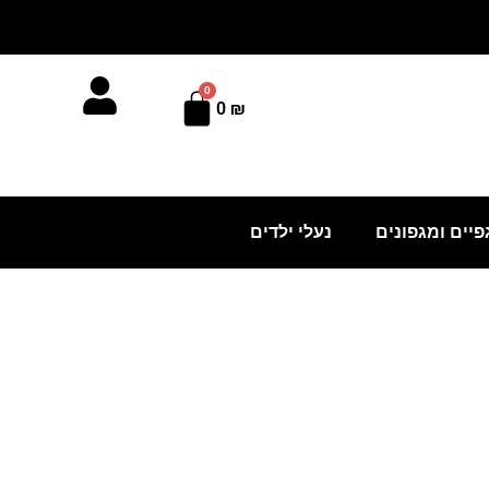
0
עגלת
0
₪
קניות
פיים ומגפונים
נעלי ילדים