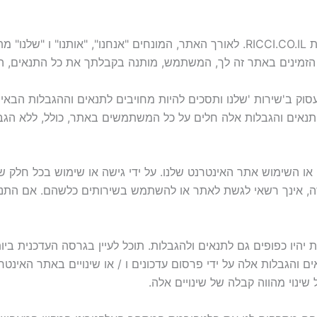
אתר זה מופעל על ידי בקתת העור סניף כרמיאל על כתובת RICCI.CO.IL. לאורך האתר, המ
 הזמינים באתר זה לך, המשתמש, מותנה בקבלתך את כל התנאים, הת
עסוק ב'שירות 'שלנו ותסכים להיות מחויבים לתנאים וההגבלות הבאים
פר. תנאים והגבלות אלה חלים על כל המשתמשים באתר, כולל, ללא 
או השימוש אתר האינטרנט שלנו. על ידי גישה או שימוש בכל חלק 
זה, אינך רשאי לגשת לאתר או להשתמש בשירותים כלשהם. אם התנ
יהיו כפופים גם לתנאים ולהגבלות. תוכל לעיין בגרסה העדכנית בי
 והגבלות אלה על ידי פרסום עדכונים ו / או שינויים באתר האינטרנ
ינוי מהווה קבלה של שינויים אלה.