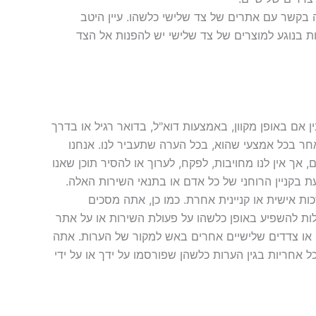
ה בקשר עם אתרים של צד שלישי כלשהו. עיין היטב
ת בנוגע למוצרים של צד שלישי יש להפנות אל הצד
ן אם באופן מקוון, באמצעות דוא"ל, בדואר רגיל או בדרך
אחר בכל אמצעי שהוא, בכל הערה שתעביר לנו. אנחנו
ל כל הערות בביטחון; (2) לשלם פיצוי על כל הערות; או (3) להגיב על כל הערה. [82] אנו רשאים, אך אין לנו מחויבות, לפקח, לערוך או להסיר תוכן שאנו
געת בקניין הרוחני של כל אדם או בתנאי השירות האלה.
כות אישית או קניינית אחרת. כמו כן, אתה מסכים
לולות להשפיע באופן כלשהו על פעולת השירות או על אתר
 או צדדים שלישיים אחרים באש למקור של הערות. אתה
 אחריות בגין הערות כלשהן שפורסמו על ידך או על ידי