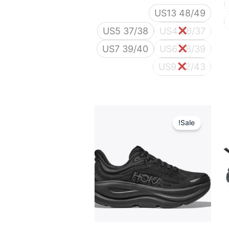
US13 48/49
US5 37/38
US4 36/37
US7 39/40
US6 38/39
US9 42/43
המחיר
המחיר
המקורי
הנוכחי
Sale!
היה:
הוא:
525 ₪.
850 ₪.