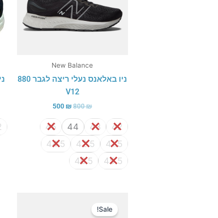
New Balance
ניו באלאנס נעלי ריצה לגבר 880
V12
500
₪
800
₪
2
45
44
43
42
44.5
42.5
41.5
46.5
45.5
המחיר
המחיר
המקורי
הנוכחי
Sale!
היה:
הוא: