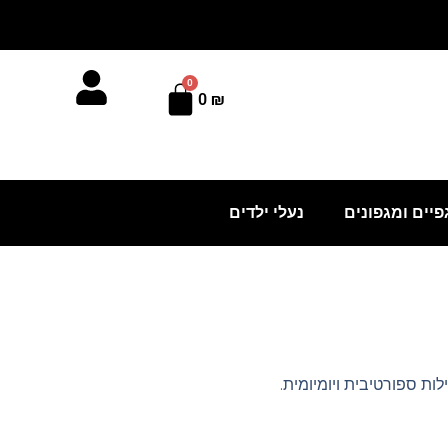
0
עגלת
0
₪
קניות
פיים ומגפונים
נעלי ילדים
ות ספורטיבית ויומיומית.