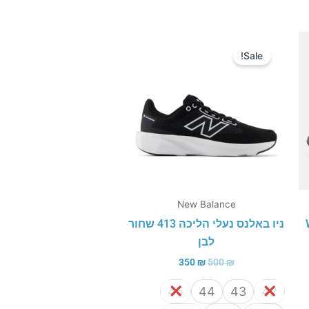
המחיר
המחיר
המקורי
הנוכחי
Sale!
היה:
הוא:
350 ₪.
500 ₪.
New Balance
WID
ניו באלנס נעלי הליכה 413 שחור
לבן
350
₪
500
₪
45
44
43
42