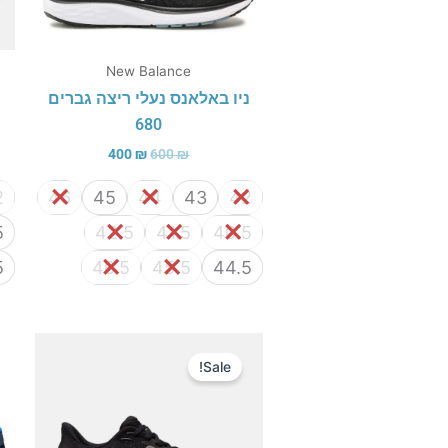
New Balance
ניו באלאנס נעלי ריצה גברים
נ
680
400
₪
600
₪
2
46
45
44
43
42
5
42.5
41.5
40.5
5
46.5
45.5
44.5
המחיר
המחיר
המקורי
הנוכחי
Sale!
היה:
הוא:
500 ₪.
800 ₪.