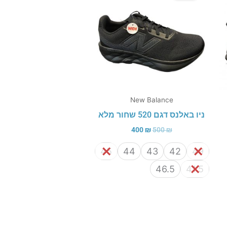
400 ₪.
500 ₪.
New Balance
ניו באלנס דגם 520 שחור מלא
400
₪
500
₪
45
44
43
42
49
46.5
41.5