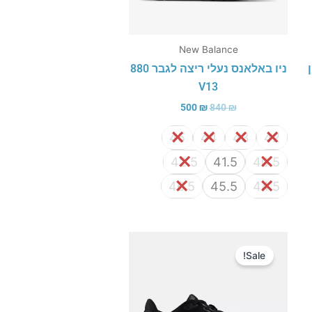
New Balance
ניו באלאנס נעלי ריצה לגבר 880
V13
500
₪
840
₪
45
44
43
42
42.5
41.5
40.5
46.5
45.5
44.5
המחיר
המחיר
המקורי
הנוכחי
Sale!
היה:
הוא:
450 ₪.
640 ₪.