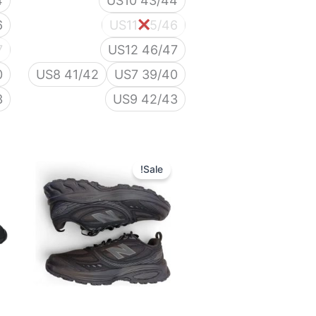
4
US10 43/44
6
US11 45/46
7
US12 46/47
0
US8 41/42
US7 39/40
3
US9 42/43
המחיר
המחיר
המקורי
הנוכחי
Sale!
היה:
הוא:
400 ₪.
500 ₪.