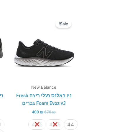
המחיר
המחיר
המקורי
הנוכחי
Sale!
היה:
הוא:
400 ₪.
670 ₪.
New Balance
ניו באלנס נעלי ריצה Fresh
Foam Evoz v3 גברים
400
₪
670
₪
0
46.5
45.5
44