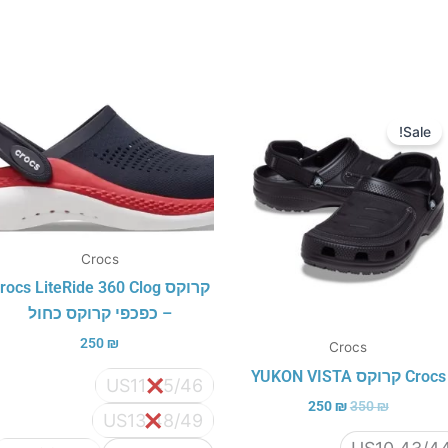
המחיר
המחיר
המקורי
הנוכחי
Sale!
היה:
הוא:
250 ₪.
350 ₪.
Crocs
קרוקס rocs LiteRide 360 Clog
– כפכפי קרוקס כחול
250
₪
Crocs
Crocs קרוקס YUKON VISTA
US11 45/46
250
₪
350
₪
US13 48/49