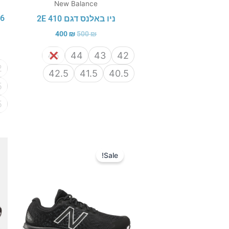
New Balance
ניו באלנס דגם 410 2E
400
₪
500
₪
45
44
43
42
2
42.5
41.5
40.5
5
5
המחיר
המחיר
המקורי
הנוכחי
Sale!
היה:
הוא:
400 ₪.
600 ₪.