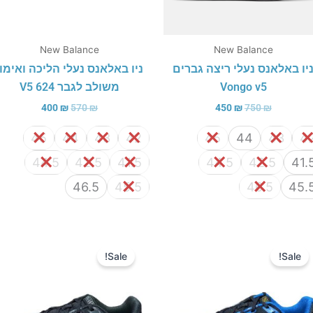
New Balance
New Balance
יו באלאנס נעלי ריצה גברים
ניו באלאנס נעלי הליכה ואימון
Vongo v5
משולב לגבר 624 V5
400
₪
570
₪
450
₪
750
₪
45
44
43
42
45
44
43
4
44.5
42.5
41.5
44.5
42.5
41.
46.5
45.5
46.5
45.
המחיר
המחיר
המחיר
המחיר
המקורי
הנוכחי
המקורי
הנוכחי
Sale!
Sale!
היה:
הוא:
היה:
הוא:
450 ₪.
640 ₪.
450 ₪.
640 ₪.