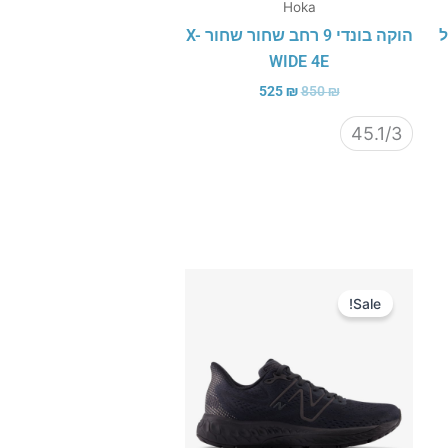
Hoka
ג'ל
הוקה בונדי 9 רחב שחור שחור X-
WIDE 4E
525
₪
850
₪
45.1/3
המחיר
המחיר
המקורי
הנוכחי
Sale!
היה:
הוא:
500 ₪.
840 ₪.