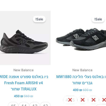
המחיר
המחיר
המחיר
המחיר
המקורי
הנוכחי
המקורי
הנוכחי
Sale!
Sale!
היה:
הוא:
היה:
הוא:
450 ₪.
560 ₪.
400 ₪.
600 ₪.
New Balance
New Balance
ניו באלנס נעלי הליכה MW1880
ניו באלנס ספורט אופנה E
גברים שחור
Fresh Foam ARISHI v4
TIRALUX שחור
400
₪
600
₪
450
₪
560
₪
44.5
45
44
4