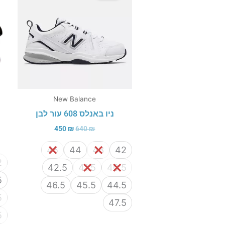
450 ₪.
640 ₪.
New Balance
ניו באנלס 608 עור לבן
450
₪
640
₪
45
44
43
42
2
42.5
41.5
40.5
5
46.5
45.5
44.5
5
47.5
5