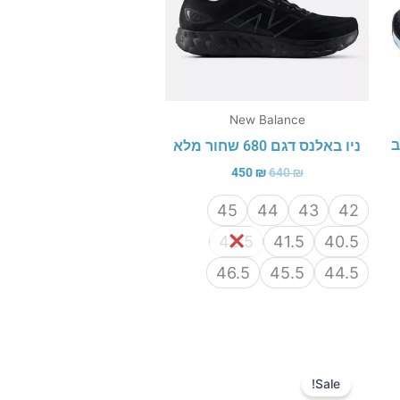
New Balance
לוב
ניו באלנס דגם 680 שחור מלא
450
₪
640
₪
45
44
43
42
42.5
41.5
40.5
46.5
45.5
44.5
המחיר
המחיר
המקורי
הנוכחי
Sale!
היה:
הוא: