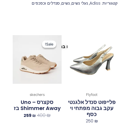
קטגוריות:
Adiss
,
נעלי נשים
,
נשים
,
סנדלים וכפכפים
המחיר
המחיר
המקורי
הנוכחי
Sale!
Sale!
פריטים נוספים במיוחד בשבילך
היה:
הוא:
259 ₪.
400 ₪.
skechers
Flyfoot
פלייפוט סנדל אלגנטי
סקצרס Uno –
עקב גבוה מפתחי וי
Shimmer Away בז
כסף
400
₪
259
₪
250
₪