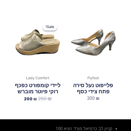
המחיר
המחיר
המקורי
הנוכחי
Sale!
Sale!
היה:
הוא:
200 ₪.
290 ₪.
Lady Comfort
Flyfoot
פלייפוט נעל סירה
ליידי קומפורט כפכף
פתח צידי כסף
רוקי פיוטר מוברש
290
₪
200
₪
200
₪
קניון לב כרמיאל מורד הגיא 100