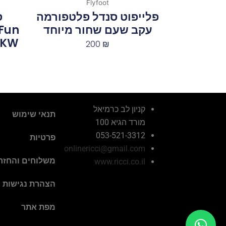
Flyfoot
פלייפוט סנדל פלטפורמה
עקב שעם שחור מיוחד
Fun
13BKW
200
₪
קניון לב כרמיאל
תנאי שימוש
מורד הגיא 100
053-521-3312
פרטיות
onlinericci@gmail.com
משלוחים והחזר
www.ricci.co.il
הצהרת נגישות
מפת אתר