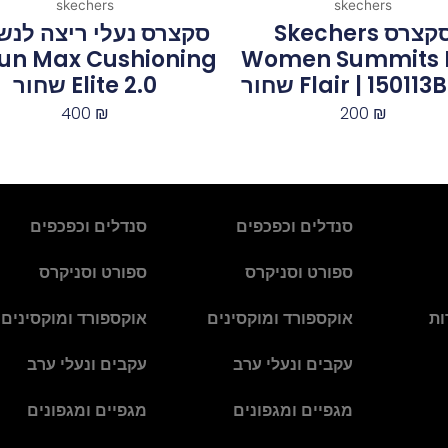
skechers
skechers
סקצרס Skechers
סקצרס נעלי ריצה לנשי
un Max Cushioning
Women Summits 
Flair | 1501‏ ‏שחור
Elite 2.0 שחור
400
₪
200
₪
סנדלים וכפכפים
סנדלים וכפכפים
ספורט וסניקרס
ספורט וסניקרס
ות
אוקספורד ומוקסינים
אוקספורד ומוקסינים
עקבים ונעלי ערב
עקבים ונעלי ערב
מגפיים ומגפונים
מגפיים ומגפונים