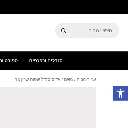
ילוג
תוכן
Products
search
סנדלים וכפכפים
ספורט וס
עמוד הבית
/
נשים
/ אדיס סנדל שטוח שרון בז'
פתח סרגל נגישות