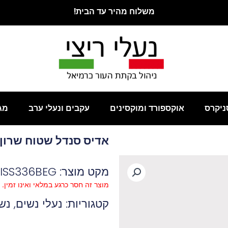
משלוח מהיר עד הבית!
ניקרס
אוקספורד ומוקסינים
עקבים ונעלי ערב
מג
אדיס סנדל שטוח שרון ב
מקט מוצר: ADISS336BEG
מוצר זה חסר כרגע במלאי ואינו זמין.
קטגוריות:
נעלי נשים
,
נש