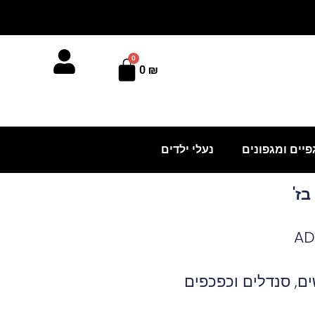
0
עגלת
0
₪
קניות
פיים ומגפונים
נעלי ילדים
ז'
ים
,
סנדלים וכפכפים