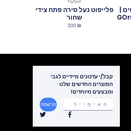
Flyfoot
ם |
פלייפוט נעל סירה פתח צידי
GOr
שחור
200
₪
קבל/י עדכונים מיידיים לגבי
המוצרים החדשים שלנו
ומבצעים מיוחדים!
Your
הרשמה
email
T
F
w
a
i
c