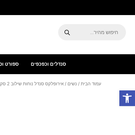
ילוג
תוכן
Products
search
סנדלים וכפכפים
ספורט וס
עמוד הבית
/
נשים
/ אירופלקס סנדל נוחות שילוב 2 סקוצים אפור
פתח סרגל נגישות