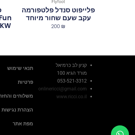
Flyfoot
פלייפוט סנדל פלטפורמה
עקב שעם שחור מיוחד
Fun
13BKW
200
₪
קניון לב כרמיאל
תנאי שימוש
מורד הגיא 100
053-521-3312
פרטיות
onlinericci@gmail.com
משלוחים והחזר
www.ricci.co.il
הצהרת נגישות
מפת אתר