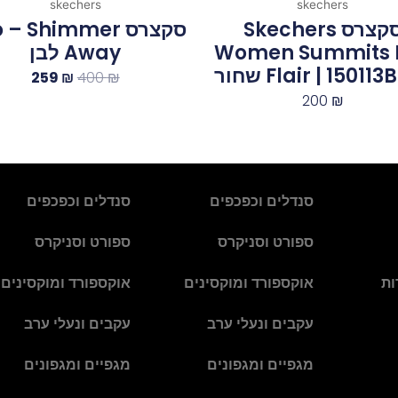
skechers
skechers
סקצרס Skechers
סקצרס – Shimmer
Women Summits 
Away לבן
Flair | 1501‏ ‏שחור
259
₪
400
₪
200
₪
סנדלים וכפכפים
סנדלים וכפכפים
ספורט וסניקרס
ספורט וסניקרס
ות
אוקספורד ומוקסינים
אוקספורד ומוקסינים
עקבים ונעלי ערב
עקבים ונעלי ערב
מגפיים ומגפונים
מגפיים ומגפונים