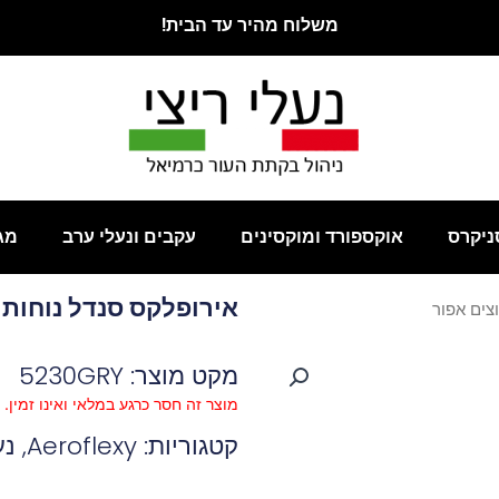
משלוח מהיר עד הבית!
ניקרס
אוקספורד ומוקסינים
עקבים ונעלי ערב
מג
אירופלקס סנדל נוחות שילוב 2 סק
מקט מוצר: 5230GRY
מוצר זה חסר כרגע במלאי ואינו זמין.
קטגוריות:
Aeroflexy
,
נע