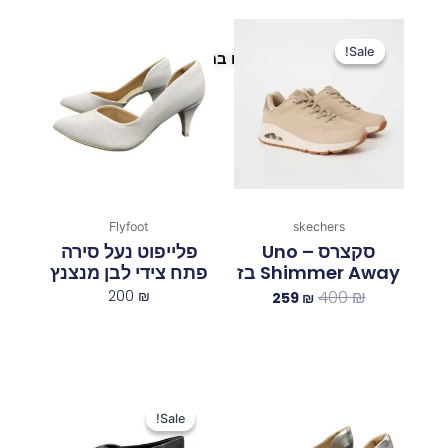
המחיר
המחיר
המקורי
הנוכחי
Sale!
Sale!
פריטים נוספים במיוחד בשבילך
היה:
הוא:
259 ₪.
400 ₪.
Flyfoot
skechers
סקצרס Uno –
פלייפוט נעל סירה
Shimmer Away בז
פתח צידי לבן מנצנץ
200
₪
400
₪
259
₪
המחיר
המחיר
המקורי
הנוכחי
Sale!
Sale!
היה:
הוא: