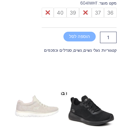
מקט מוצר: 6041WHT
כמות
41
40
39
38
37
36
של
כפכף
טבעוני
נוחות
הוספה לסל
נשים
6041
לבן
קטגוריות:
נעלי נשים
,
נשים
,
סנדלים וכפכפים
פריטים נוספים במיוחד בשבילך