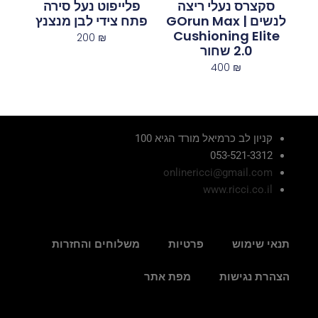
סקצרס נעלי ריצה
פלייפוט נעל סירה
לנשים | GOrun Max
פתח צידי לבן מנצנץ
Cushioning Elite
200
₪
2.0 שחור
400
₪
קניון לב כרמיאל מורד הגיא 100
053-521-3312
onlinericci@gmail.com
www.ricci.co.il
תנאי שימוש
פרטיות
משלוחים והחזרות
הצהרת נגישות
מפת אתר