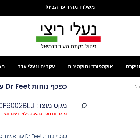
משלוח מהיר עד הבית!
ניקרס
אוקספורד ומוקסינים
עקבים ונעלי ערב
מג
כפכף נוחות Dr Feet עור אמיתי כחול
מקט מוצר: DF9002BLU
מוצר זה חסר כרגע במלאי ואינו זמין.
כפכף נוחות Dr Feet עור אמיתי כחול