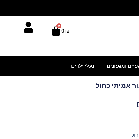
0
עגלת
0
₪
קניות
פיים ומגפונים
נעלי ילדים