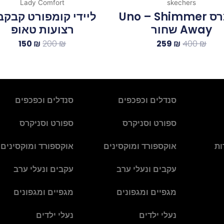
Lady Comfort
skechers
סקצרס Uno – Shimmer
Away שחור
רצועות טאופ
150
₪
200
₪
259
₪
400
₪
סנדלים וכפכפים
סנדלים וכפכפים
ספורט וסניקרס
ספורט וסניקרס
ות
אוקספורד ומוקסינים
אוקספורד ומוקסינים
עקבים ונעלי ערב
עקבים ונעלי ערב
מגפיים ומגפונים
מגפיים ומגפונים
נעלי ילדים
נעלי ילדים