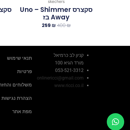
skechers
סקצרס Uno – Shimmer
Away בז
259
₪
400
₪
קניון לב כרמיאל
תנאי שימוש
מורד הגיא 100
053-521-3312
פרטיות
onlinericci@gmail.com
משלוחים והחזר
www.ricci.co.il
הצהרת נגישות
מפת אתר