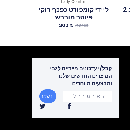
Lady Comfort
ליידי קומפורט קבקב 2
ליידי קומפורט כפכף רוקי
פיוטר מוברש
200
₪
290
₪
קבל/י עדכונים מיידיים לגבי
המוצרים החדשים שלנו
ומבצעים מיוחדים!
Your
הרשמה
email
T
F
w
a
i
c
t
e