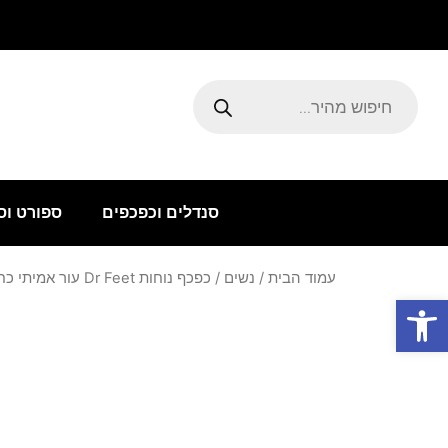
ילוג
תוכן
Products
search
סנדלים וכפכפים
ספורט וס
עמוד הבית
/
נשים
/ כפכף נוחות Dr Feet עור אמיתי כחול
פתח סרגל נגישות