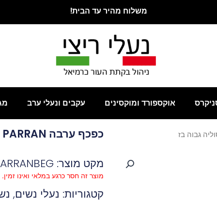
משלוח מהיר עד הבית!
ניקרס
אוקספורד ומוקסינים
עקבים ונעלי ערב
מג
כפכף ערבה PARRAN מדרס עור סוליה גבוה בז
מקט מוצר: PARRANBEG
מוצר זה חסר כרגע במלאי ואינו זמין.
קטגוריות:
נעלי נשים
,
נש