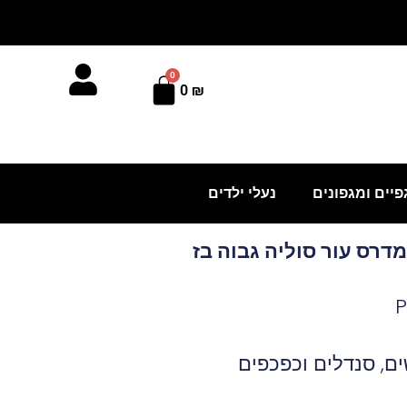
0
עגלת
0
₪
קניות
פיים ומגפונים
נעלי ילדים
ים
,
סנדלים וכפכפים