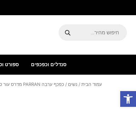
ילוג
תוכן
Products
search
סנדלים וכפכפים
ספורט וס
עמוד הבית
/
נשים
/ כפכף ערבה PARRAN מדרס עור סוליה גבוה בז
פתח סרגל נגישות