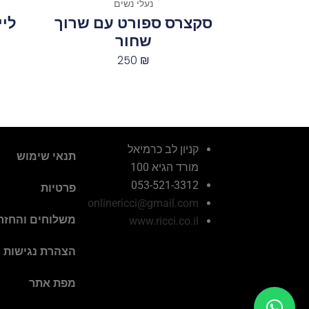
נעלי נשים
סקצרס ספורט עם שרוך
שחור
250
₪
קניון לב כרמיאל
תנאי שימוש
מורד הגיא 100
053-521-3312
פרטיות
onlinericci@gmail.com
משלוחים והחזר
www.ricci.co.il
הצהרת נגישות
מפת אתר