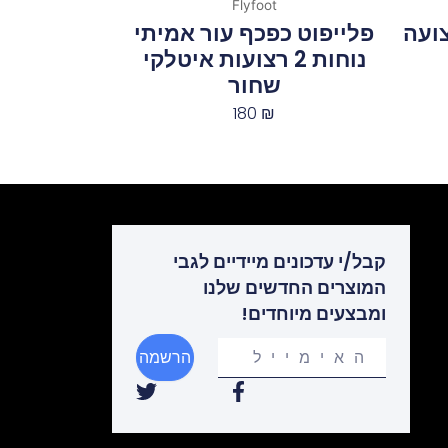
Flyfoot
צועה
פלייפוט כפכף עור אמיתי
נוחות 2 רצועות איטלקי
שחור
180
₪
קבל/י עדכונים מיידיים לגבי
המוצרים החדשים שלנו
ומבצעים מיוחדים!
Your
הרשמה
email
T
F
w
a
i
c