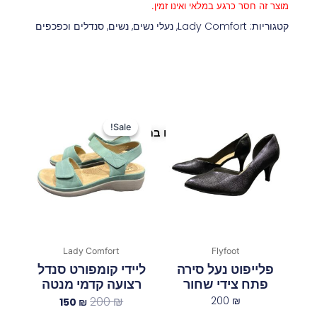
מוצר זה חסר כרגע במלאי ואינו זמין.
קטגוריות:
Lady Comfort
,
נעלי נשים
,
נשים
,
סנדלים וכפכפים
המחיר
המחיר
המקורי
הנוכחי
Sale!
Sale!
פריטים נוספים במיוחד בשבילך
היה:
הוא:
150 ₪.
200 ₪.
Lady Comfort
Flyfoot
פלייפוט נעל סירה
ליידי קומפורט סנדל
פתח צידי שחור
רצועה קדמי מנטה
200
₪
200
₪
150
₪