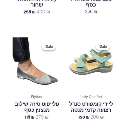
כסף
שחור
400
₪
250
₪
259
₪
המחיר
המחיר
המחיר
המחיר
המקורי
הנוכחי
המקורי
הנוכחי
Sale!
Sale!
Sale!
Sale!
היה:
הוא:
היה:
הוא:
119 ₪.
279 ₪.
150 ₪.
200 ₪.
Flyfoot
Lady Comfort
ליידי קומפורט סנדל
פלייפוט סירה שילוב
רצועה קדמי מנטה
מנצנץ כסף
279
₪
200
₪
119
₪
150
₪