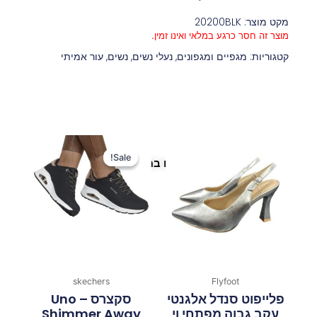
מקט מוצר: 20200BLK
מוצר זה חסר כרגע במלאי ואינו זמין.
קטגוריות:
מגפיים ומגפונים
,
נעלי נשים
,
נשים
,
עור אמיתי
המחיר
המחיר
המקורי
הנוכחי
Sale!
Sale!
פריטים נוספים במיוחד בשבילך
היה:
הוא:
259 ₪.
400 ₪.
skechers
Flyfoot
פלייפוט סנדל אלגנטי
סקצרס Uno –
עקב גבוה מפתחי וי
Shimmer Away