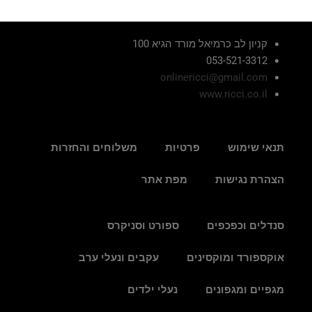
קניון לב כרמיאל מורד הגיא 100
053-521-3312
onlinericci@gmail.com
www.ricci.co.il
תנאי שימוש
פרטיות
משלוחים והחזרות
הצהרת נגישות
מפת אתר
סנדלים וכפכפים
ספורט וסניקרס
אוקספורד ומוקסינים
עקבים ונעלי ערב
מגפיים ומגפונים
נעלי ילדים