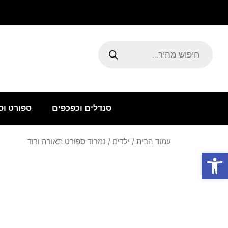
ילוג
תוכן
Products
search
סנדלים וכפכפים
ספורט וס
עמוד הבית
/
ילדים
/ נמרוד ספורט תאורה ורוד
פתח סרגל נגישות