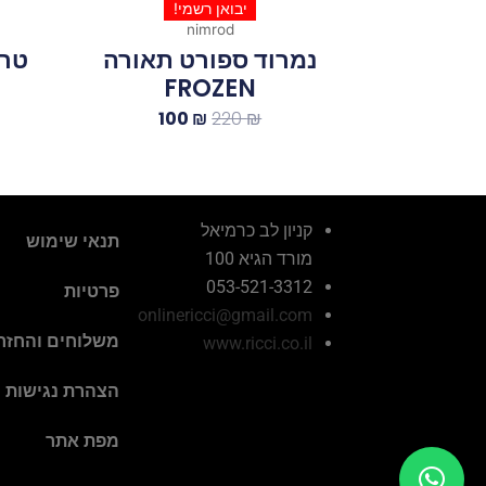
יבואן רשמי!
nimrod
נמרוד ספורט תאורה
טרא
FROZEN
100
₪
220
₪
קניון לב כרמיאל
תנאי שימוש
מורד הגיא 100
053-521-3312
פרטיות
onlinericci@gmail.com
משלוחים והחזר
www.ricci.co.il
הצהרת נגישות
מפת אתר