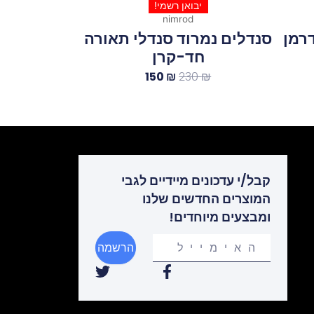
יבואן רשמי!
nimrod
דרמן
סנדלים נמרוד סנדלי תאורה
חד-קרן
150
₪
230
₪
קבל/י עדכונים מיידיים לגבי
המוצרים החדשים שלנו
ומבצעים מיוחדים!
Your
הרשמה
email
T
F
w
a
i
c