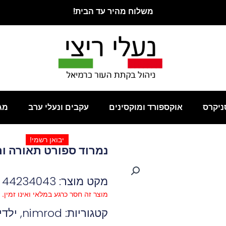
משלוח מהיר עד הבית!
ניקרס
אוקספורד ומוקסינים
עקבים ונעלי ערב
מג
יבואן רשמי!
נמרוד ספורט תאורה ור
מקט מוצר: 44234043
מוצר זה חסר כרגע במלאי ואינו זמין.
קטגוריות:
nimrod
,
ילדי