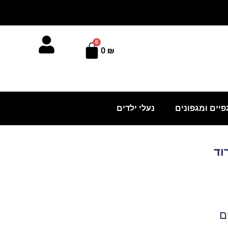
0
עגלת
0
₪
קניות
פיים ומגפונים
נעלי ילדים
וד
ם