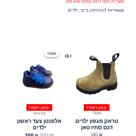
מוצר זה חסר כרגע במלאי ואינו זמין.
קטגוריות:
nimrod
,
בייבי
,
ילדים
המחיר
המחיר
המקורי
הנוכחי
Sale!
Sale!
פריטים נוספים במיוחד בשבילך
היה:
הוא:
200 ₪.
260 ₪.
יבואן רשמי!
יבואן רשמי!
nimrod
TRAK
טראק מגפון ילדים
אלפנטן צעד ראשון
דגם סתיו טאן
ילדים
260
₪
140
₪
200
₪