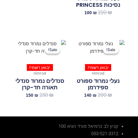
נסיכות PRINCESS
220
₪
100
₪
המחיר
המחיר
המחיר
המחיר
המקורי
הנוכחי
המקורי
הנוכחי
Sale!
Sale!
Sale!
Sale!
היה:
הוא:
היה:
הוא:
150 ₪.
230 ₪.
140 ₪.
200 ₪.
יבואן רשמי!
יבואן רשמי!
nimrod
nimrod
נעלי נמרוד ספורט
סנדלים נמרוד סנדלי
ספידרמן
תאורה חד-קרן
230
₪
200
₪
150
₪
140
₪
קניון לב כרמיאל מורד הגיא 100
053-521-3312