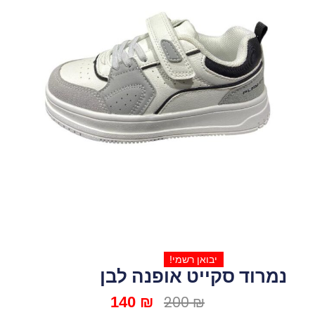
יבואן רשמי!
נמרוד סקייט אופנה לבן
המחיר
המחיר
200
₪
140
₪