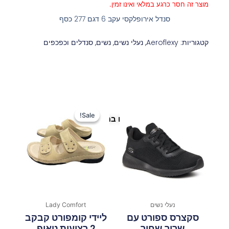
מוצר זה חסר כרגע במלאי ואינו זמין.
סנדל אירופלקסי עקב 6 דגם 277 כסף
קטגוריות:
Aeroflexy
,
נעלי נשים
,
נשים
,
סנדלים וכפכפים
המחיר
המחיר
המקורי
הנוכחי
Sale!
Sale!
פריטים נוספים במיוחד בשבילך
היה:
הוא:
150 ₪.
200 ₪.
נעלי נשים
Lady Comfort
סקצרס ספורט עם
ליידי קומפורט קבקב
שרוך שחור
2 רצועות טאופ