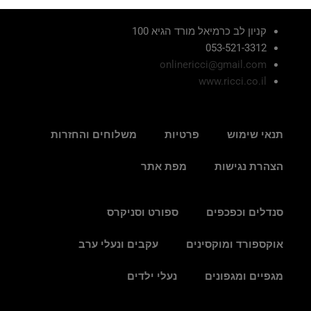
קניון לב כרמיאל מורד הגיא 100
053-521-3312
onlinericci@gmail.com
www.ricci.co.il
תנאי שימוש
פרטיות
משלוחים והחזרות
הצהרת נגישות
מפת אתר
סנדלים וכפכפים
ספורט וסניקרס
אוקספורד ומוקסינים
עקבים ונעלי ערב
מגפיים ומגפונים
נעלי ילדים