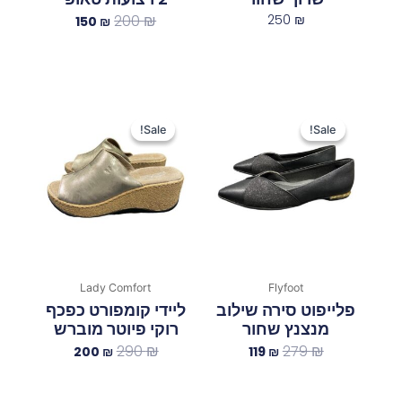
200
₪
250
₪
150
₪
המחיר
המחיר
המחיר
המחיר
המקורי
הנוכחי
המקורי
הנוכחי
Sale!
Sale!
Sale!
Sale!
היה:
הוא:
היה:
הוא:
200 ₪.
290 ₪.
119 ₪.
279 ₪.
Lady Comfort
Flyfoot
פלייפוט סירה שילוב
ליידי קומפורט כפכף
מנצנץ שחור
רוקי פיוטר מוברש
290
₪
279
₪
200
₪
119
₪