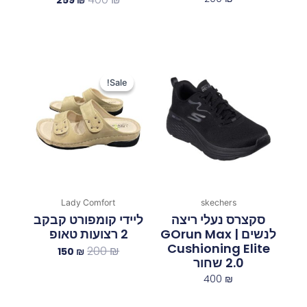
המחיר
המחיר
המקורי
הנוכחי
Sale!
Sale!
היה:
הוא:
150 ₪.
200 ₪.
Lady Comfort
skechers
סקצרס נעלי ריצה
ליידי קומפורט קבקב
לנשים | GOrun Max
2 רצועות טאופ
Cushioning Elite
200
₪
150
₪
2.0 שחור
400
₪