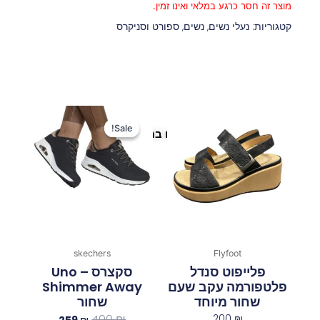
מוצר זה חסר כרגע במלאי ואינו זמין.
קטגוריות:
נעלי נשים
,
נשים
,
ספורט וסניקרס
המחיר
המחיר
המקורי
הנוכחי
Sale!
Sale!
פריטים נוספים במיוחד בשבילך
היה:
הוא:
259 ₪.
400 ₪.
skechers
Flyfoot
פלייפוט סנדל
סקצרס Uno –
פלטפורמה עקב שעם
Shimmer Away
שחור מיוחד
שחור
400
₪
200
₪
259
₪