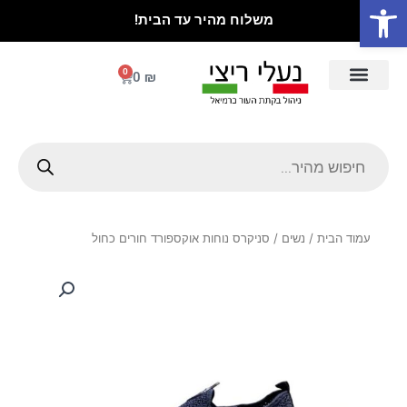
פתח סרגל נגישות
ילוג
משלוח מהיר עד הבית!
תוכן
0
עגלת
0
₪
קניות
נעלי ילדים
ספורט וסניקרס
סנדלים וכפכפים
מגפיים ומגפונים
עקבים ונעלי ערב
אוקספורד ומוקסינים
Products
search
עמוד הבית
/
נשים
/ סניקרס נוחות אוקספורד חורים כחול