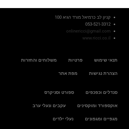
קניון לב כרמיאל מורד הגיא 100
053-521-3312
onlinericci@gmail.com
www.ricci.co.il
תנאי שימוש
פרטיות
משלוחים והחזרות
הצהרת נגישות
מפת אתר
סנדלים וכפכפים
ספורט וסניקרס
אוקספורד ומוקסינים
עקבים ונעלי ערב
מגפיים ומגפונים
נעלי ילדים