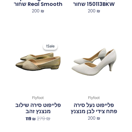
150113BKW‏ ‏שחור
Real Smooth שחור
200
₪
200
₪
המחיר
המחיר
המקורי
הנוכחי
Sale!
Sale!
היה:
הוא:
119 ₪.
279 ₪.
Flyfoot
Flyfoot
פלייפוט נעל סירה
פלייפוט סירה שילוב
פתח צידי לבן מנצנץ
מנצנץ זהב
279
₪
200
₪
119
₪