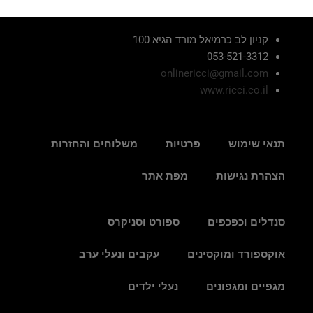
קניון לב כרמיאל מורד הגיא 100
053-521-3312
onlinericci@gmail.com
www.ricci.co.il
תנאי שימוש
פרטיות
משלוחים והחזרות
הצהרת נגישות
מפת אתר
סנדלים וכפכפים
ספורט וסניקרס
אוקספורד ומוקסינים
עקבים ונעלי ערב
מגפיים ומגפונים
נעלי ילדים