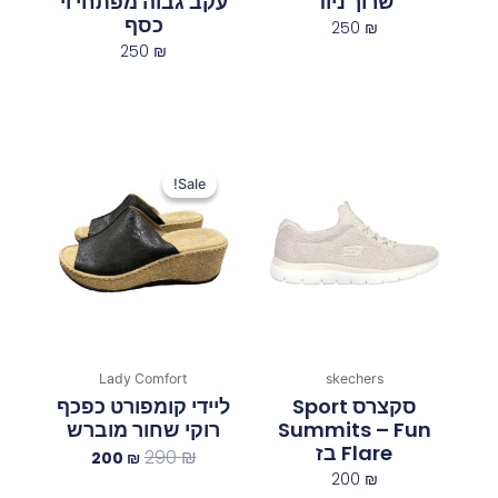
שרוך ניוד
עקב גבוה מפתחי וי
כסף
250
₪
250
₪
המחיר
המחיר
המקורי
הנוכחי
Sale!
Sale!
היה:
הוא:
200 ₪.
290 ₪.
Lady Comfort
skechers
סקצרס Sport
ליידי קומפורט כפכף
Summits – Fun
רוקי שחור מוברש
Flare בז
290
₪
200
₪
200
₪