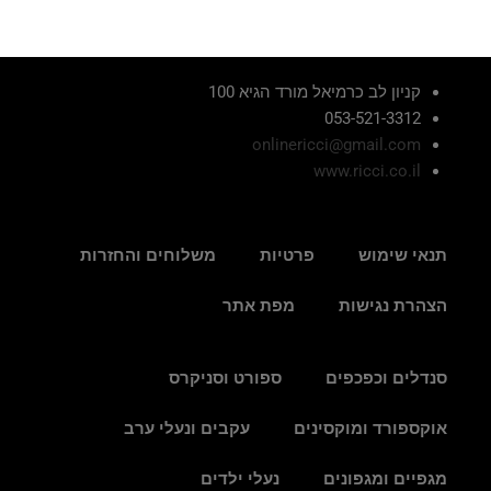
קניון לב כרמיאל מורד הגיא 100
053-521-3312
onlinericci@gmail.com
www.ricci.co.il
תנאי שימוש
פרטיות
משלוחים והחזרות
הצהרת נגישות
מפת אתר
סנדלים וכפכפים
ספורט וסניקרס
אוקספורד ומוקסינים
עקבים ונעלי ערב
מגפיים ומגפונים
נעלי ילדים