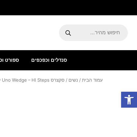
ילוג
תוכן
Products
search
סנדלים וכפכפים
ספורט וס
עמוד הבית
/
נשים
/ סקצרס Uno Wedge – HI Steps‏ לבן פלטפורמה
פתח סרגל נגישות