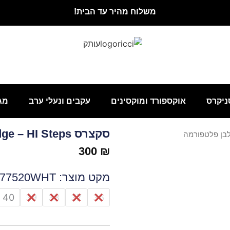
משלוח מהיר עד הבית!
ניקרס
אוקספורד ומוקסינים
עקבים ונעלי ערב
מג
סקצרס Uno Wedge – HI Steps‏ לבן פלטפורמה
300
₪
מקט מוצר: 177520WHT
כמות
40
39
38
37
36
של
סקצרס
Uno