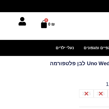
0
עגלת
0
₪
קניות
פיים ומגפונים
נעלי ילדים
38.5
37.5