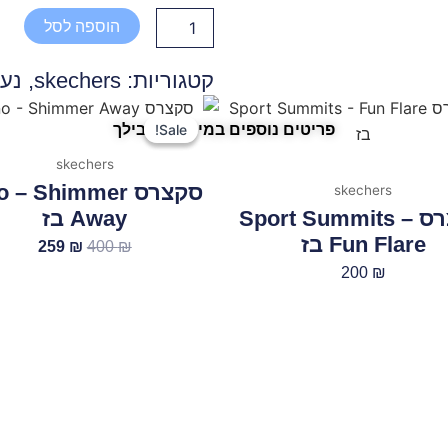
Wedge
-
הוספה לסל
HI
קטגוריות:
skechers
,
נעל
לבן
פלטפורמה
המחיר
המחיר
פריטים נוספים במיוחד בשבילך
המקורי
הנוכחי
Sale!
Sale!
היה:
הוא:
skechers
259 ₪.
400 ₪.
סקצרס  – Shimmer
skechers
סקצרס Sport Summits –
Away בז
Fun Flare בז
259
₪
400
₪
200
₪