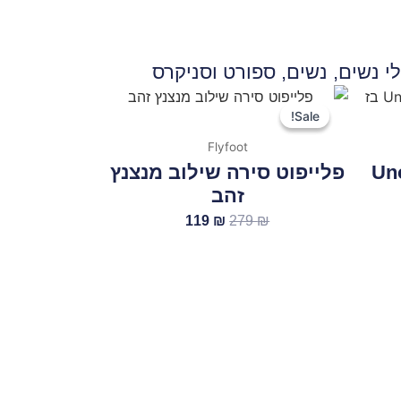
י נשים
,
נשים
,
ספורט וסניקרס
המחיר
המחיר
המקורי
הנוכחי
Sale!
Sale!
היה:
הוא:
Flyfoot
119 ₪.
279 ₪.
Uno
פלייפוט סירה שילוב מנצנץ
זהב
119
₪
279
₪