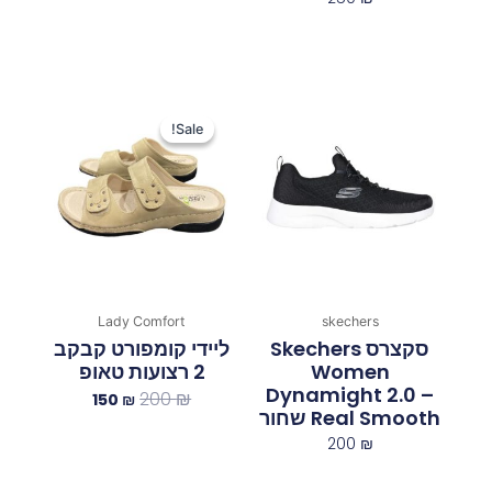
המחיר
המחיר
המקורי
הנוכחי
Sale!
Sale!
היה:
הוא:
150 ₪.
200 ₪.
Lady Comfort
skechers
סקצרס Skechers
ליידי קומפורט קבקב
Women
2 רצועות טאופ
Dynamight 2.0 –
200
₪
150
₪
Real Smooth שחור
200
₪