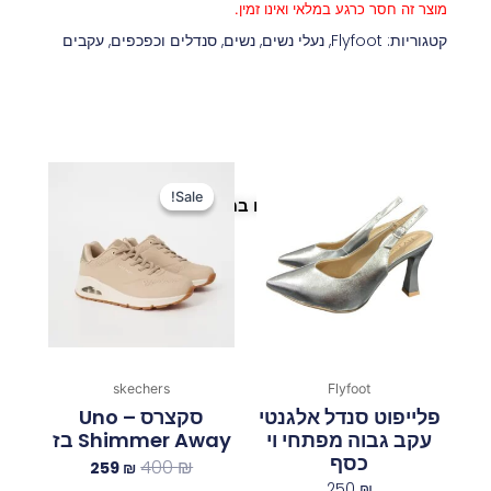
מוצר זה חסר כרגע במלאי ואינו זמין.
קטגוריות:
Flyfoot
,
נעלי נשים
,
נשים
,
סנדלים וכפכפים
,
עקבים
המחיר
המחיר
המקורי
הנוכחי
Sale!
Sale!
פריטים נוספים במיוחד בשבילך
היה:
הוא:
259 ₪.
400 ₪.
skechers
Flyfoot
פלייפוט סנדל אלגנטי
סקצרס Uno –
עקב גבוה מפתחי וי
Shimmer Away בז
כסף
400
₪
259
₪
250
₪