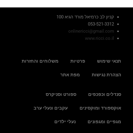
קניון לב כרמיאל מורד הגיא 100
053-521-3312
onlinericci@gmail.com
www.ricci.co.il
תנאי שימוש
פרטיות
משלוחים והחזרות
הצהרת נגישות
מפת אתר
סנדלים וכפכפים
ספורט וסניקרס
אוקספורד ומוקסינים
עקבים ונעלי ערב
מגפיים ומגפונים
נעלי ילדים