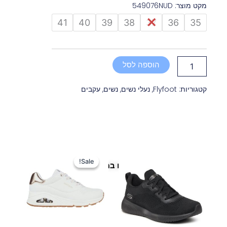
מקט מוצר: 549076NUD
כמות
41
40
39
38
37
36
35
של
פלייפוט
נעל
סירה
הוספה לסל
אלגנטית
סטילטו
ניוד
קטגוריות:
Flyfoot
,
נעלי נשים
,
נשים
,
עקבים
|
עקב
9
המחיר
המחיר
המקורי
הנוכחי
Sale!
Sale!
פריטים נוספים במיוחד בשבילך
היה:
הוא:
259 ₪.
400 ₪.