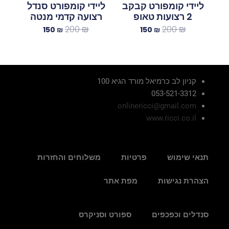
ליידי קומפורט קבקב
ליידי קומפורט סנדל
2 רצועות טאופ
רצועה קדמי מנטה
200
₪
200
₪
150
₪
150
₪
קניון לב כרמיאל מורד הגיא 100
053-521-3312
onlinericci@gmail.com
www.ricci.co.il
תנאי שימוש
פרטיות
משלוחים והחזרות
הצהרת נגישות
מפת אתר
סנדלים וכפכפים
ספורט וסניקרס