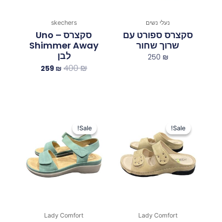
נעלי נשים
skechers
סקצרס ספורט עם
סקצרס Uno –
שרוך שחור
Shimmer Away
לבן
250
₪
400
₪
259
₪
המחיר
המחיר
המחיר
המחיר
המקורי
הנוכחי
המקורי
הנוכחי
Sale!
Sale!
Sale!
Sale!
היה:
הוא:
היה:
הוא:
150 ₪.
200 ₪.
150 ₪.
200 ₪.
Lady Comfort
Lady Comfort