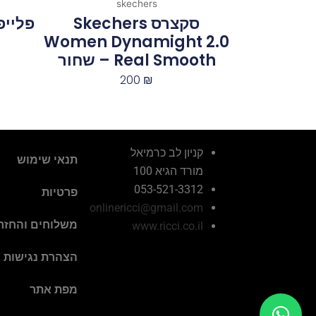
skechers
סקצרס Skechers
פלייפ
Women Dynamight 2.0
– Real Smooth שחור
200
₪
קניון לב כרמיאל
תנאי שימוש
מורד הגיא 100
053-521-3312
פרטיות
onlinericci@gmail.com
משלוחים והחזר
www.ricci.co.il
הצהרת נגישות
מפת אתר