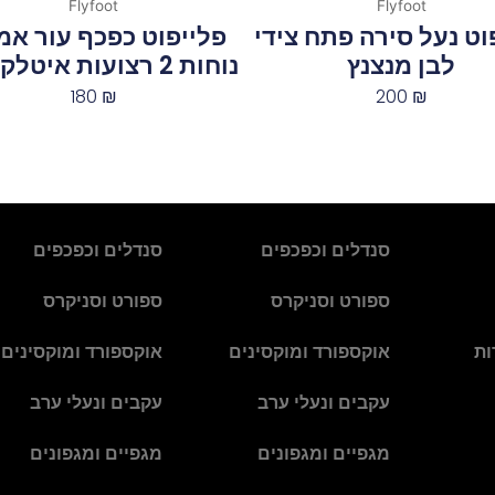
Flyfoot
Flyfoot
וט נעל סירה פתח צידי
פלייפוט כפכף עור אמ
לבן מנצנץ
נוחות 2 רצועות איטלקי לבן
180
₪
200
₪
סנדלים וכפכפים
סנדלים וכפכפים
ספורט וסניקרס
ספורט וסניקרס
ות
אוקספורד ומוקסינים
אוקספורד ומוקסינים
עקבים ונעלי ערב
עקבים ונעלי ערב
מגפיים ומגפונים
מגפיים ומגפונים