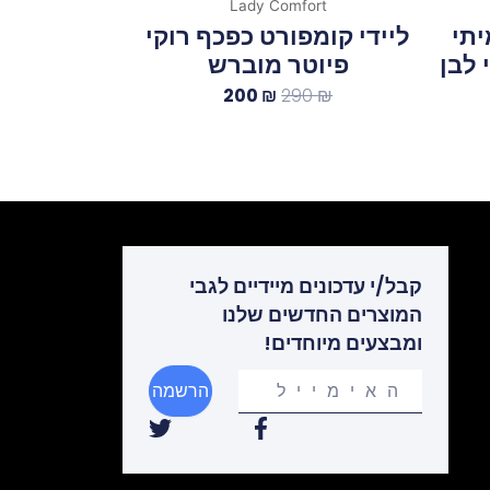
Lady Comfort
יתי
ליידי קומפורט כפכף רוקי
פיוטר מוברש
200
₪
290
₪
קבל/י עדכונים מיידיים לגבי
המוצרים החדשים שלנו
ומבצעים מיוחדים!
Your
הרשמה
email
T
F
w
a
i
c