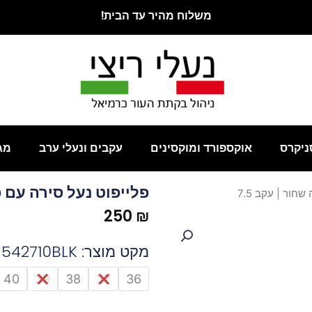
משלוח מהיר עד הבית!
ניקרס
אוקספורד ומוקסינים
עקבים ונעלי ערב
מג
פלייפוט נעל סירה עם פ
ור | עקב 7.5
250
₪
מקט מוצר: 542710BLK
כמות
40
39
38
37
36
של
פלייפוט
נעל