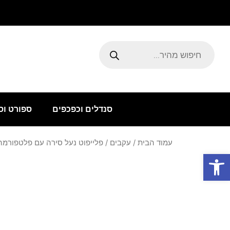
ילוג
תוכן
Products
search
סנדלים וכפכפים
ספורט וס
עמוד הבית
/
עקבים
/ פלייפוט נעל סירה עם פלטפורמה שח
פתח סרגל נגישות