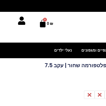
0
עגלת
0
₪
קניות
פיים ומגפונים
נעלי ילדים
לטפורמה שחור | עקב 7.5
42
41