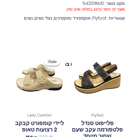
מקט מוצר: 542011NUD
מוצר זה חסר כרגע במלאי ואינו זמין.
קטגוריות:
Flyfoot
,
אוקספורד ומוקסינים
,
נעלי נשים
,
נשים
המחיר
המחיר
המקורי
הנוכחי
Sale!
Sale!
פריטים נוספים במיוחד בשבילך
היה:
הוא:
150 ₪.
200 ₪.
Lady Comfort
Flyfoot
פלייפוט סנדל
ליידי קומפורט קבקב
פלטפורמה עקב שעם
2 רצועות טאופ
שחור מיוחד