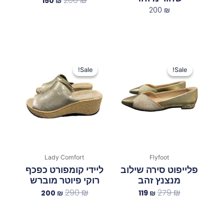
200
₪
150
₪
200
₪
המחיר
המחיר
המחיר
המחיר
המקורי
הנוכחי
המקורי
הנוכחי
Sale!
Sale!
Sale!
Sale!
היה:
הוא:
היה:
הוא:
200 ₪.
290 ₪.
119 ₪.
279 ₪.
Lady Comfort
Flyfoot
פלייפוט סירה שילוב
ליידי קומפורט כפכף
מנצנץ זהב
רוקי פיוטר מוברש
290
₪
279
₪
200
₪
119
₪