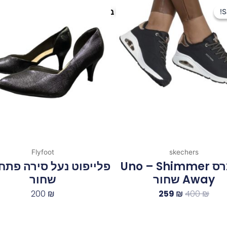
המקורי
הנוכחי
פריטים נוספים במיוחד בשבילך
S
S
היה:
הוא:
259 ₪.
400 ₪.
Flyfoot
skechers
סקצרס Uno – Shimmer
פלייפוט נעל סירה פתח 
Away שחור
שחור
200
₪
259
₪
400
₪