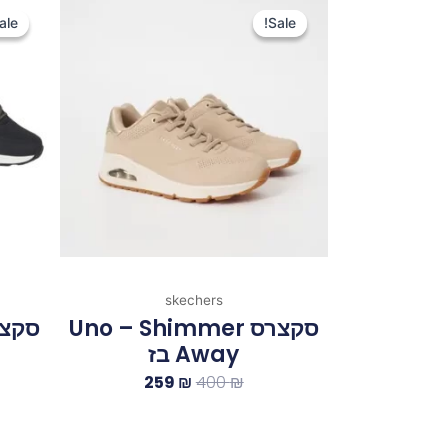
המקורי
הנוכחי
ale!
ale!
Sale!
Sale!
היה:
הוא:
259 ₪.
400 ₪.
skechers
סקצרס Uno – Shimmer
Away בז
259
₪
400
₪