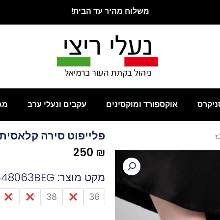
משלוח מהיר עד הבית!
ניקרס
אוקספורד ומוקסינים
עקבים ונעלי ערב
מג
פלייפוט סירה קלאסית 
ז
250
₪
מקט מוצר: 548063BEG
כמות
40
39
38
37
36
של
פלייפוט
סירה