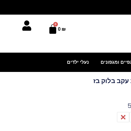
0
עגלת
0
₪
קניות
פיים ומגפונים
נעלי ילדים
עקב בלוק בז
41