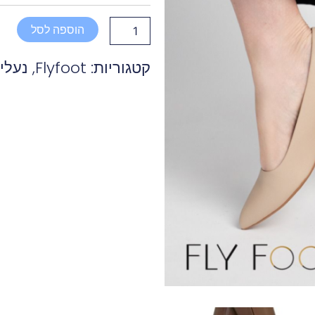
קלאסית
עקב
הוספה לסל
בלוק
בז
קטגוריות:
Flyfoot
,
נעלי
המחיר
המחיר