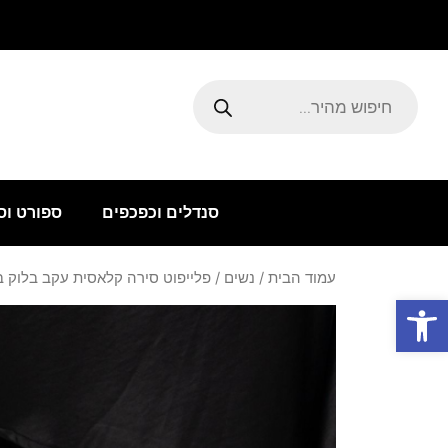
ילוג
תוכן
Products
search
סנדלים וכפכפים
ספורט וס
עמוד הבית
/
נשים
/ פלייפוט סירה קלאסית עקב בלוק ב
פתח סרגל נגישות