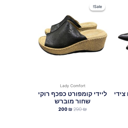
המקורי
הנוכחי
Sale!
Sale!
היה:
הוא:
200 ₪.
290 ₪.
Lady Comfort
צידי
ליידי קומפורט כפכף רוקי
שחור מוברש
200
₪
290
₪