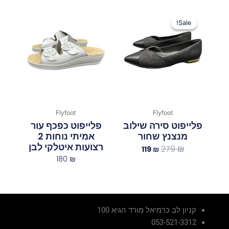
המחיר
המחיר
המקורי
הנוכחי
Sale!
Sale!
היה:
הוא:
119 ₪.
279 ₪.
Flyfoot
Flyfoot
פלייפוט סירה שילוב
פלייפוט כפכף עור
מנצנץ שחור
אמיתי נוחות 2
רצועות איטלקי לבן
279
₪
119
₪
180
₪
קניון לב כרמיאל מורד הגיא 100
053-521-3312