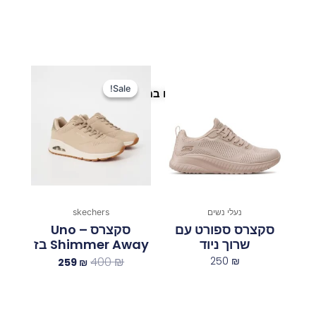
המחיר
המחיר
המקורי
הנוכחי
Sale!
Sale!
פריטים נוספים במיוחד בשבילך
היה:
הוא:
259 ₪.
400 ₪.
נעלי נשים
skechers
סקצרס ספורט עם
סקצרס Uno –
שרוך ניוד
Shimmer Away בז
400
₪
250
₪
259
₪