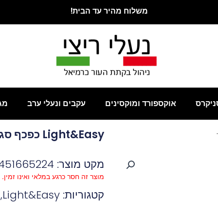
משלוח מהיר עד הבית!
ניקרס
אוקספורד ומוקסינים
עקבים ונעלי ערב
מג
Light&Easy כפכף סגור שחור
מקט מוצר: 3451665224
מוצר זה חסר כרגע במלאי ואינו זמין.
קטגוריות:
Light&Easy
,