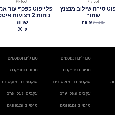
Flyfoot
Flyfoot
וט סירה שילוב מנצנץ
פלייפוט כפכף עור אמ
שחור
נוחות 2 רצועות איט
שחור
119
₪
279
₪
180
₪
סנדלים וכפכפים
סנדלים וכפכפים
ספורט וסניקרס
ספורט וסניקרס
ות
אוקספורד ומוקסינים
אוקספורד ומוקסינים
עקבים ונעלי ערב
עקבים ונעלי ערב
מגפיים ומגפונים
מגפיים ומגפונים