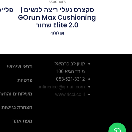
skechers
סקצרס נעלי ריצה לנשים |
פלייפ
GOrun Max Cushioning
Elite 2.0 שחור
400
₪
קניון לב כרמיאל
תנאי שימוש
מורד הגיא 100
053-521-3312
פרטיות
onlinericci@gmail.com
משלוחים והחזר
www.ricci.co.il
הצהרת נגישות
מפת אתר