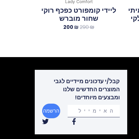
Lady Comfort
יתי
ליידי קומפורט כפכף רוקי
לקי
שחור מוברש
200
₪
290
₪
קבל/י עדכונים מיידיים לגבי
המוצרים החדשים שלנו
ומבצעים מיוחדים!
Your
הרשמה
email
T
F
w
a
i
c