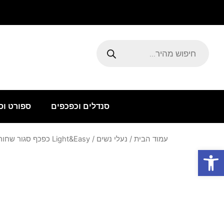
ילוג
תוכן
Products
search
סנדלים וכפכפים
ספורט וס
עמוד הבית
/
נעלי נשים
/ Light&Easy כפכף סגור שחור
פתח סרגל נגישות