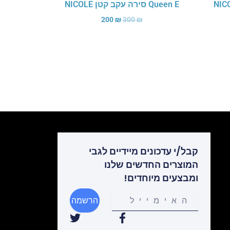
Queen E סירה עקב קטן NICOLE
200
₪
300
₪
קבל/י עדכונים מיידיים לגבי
המוצרים החדשים שלנו
ומבצעים מיוחדים!
Your
הרשמה
email
T
F
w
a