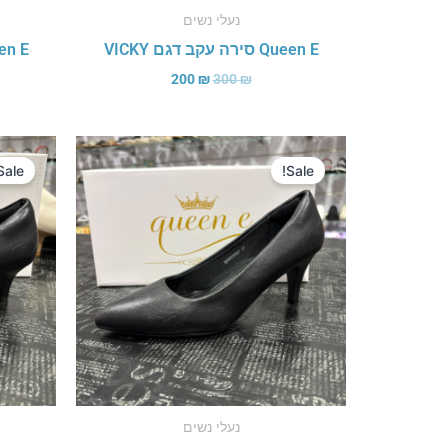
נעלי נשים
Queen E סירה עקב דגם VICKY
Queen E סירה 
200
₪
300
₪
המחיר
המחיר
המקורי
הנוכחי
Sale!
Sale!
היה:
הוא:
200 ₪.
300 ₪.
נעלי נשים