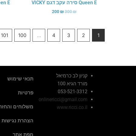
Queen E סירה עקב דגם VICKY
Queen E סירה עק
200
₪
300
₪
101
100
…
4
3
2
1
קניון לב כרמיאל
תנאי שימוש
מורד הגיא 100
053-521-3312
פרטיות
onlinericci@gmail.com
משלוחים והחזר
www.ricci.co.il
הצהרת נגישות
מפת אתר