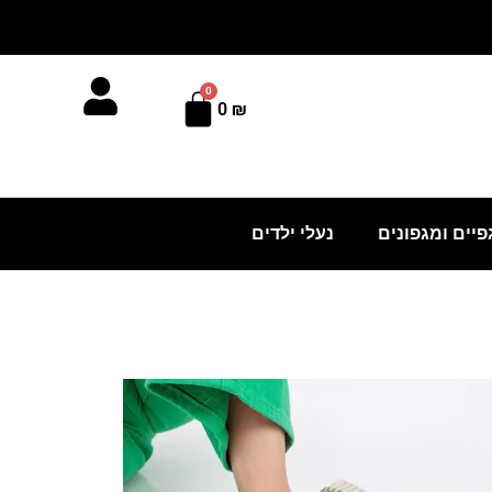
0
עגלת
0
₪
קניות
פיים ומגפונים
נעלי ילדים