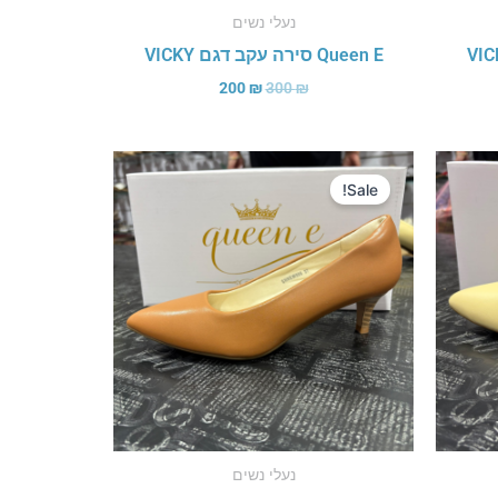
נעלי נשים
Queen E סירה עקב דגם VICKY
200
₪
300
₪
המחיר
המחיר
המקורי
הנוכחי
Sale!
היה:
הוא:
200 ₪.
300 ₪.
נעלי נשים