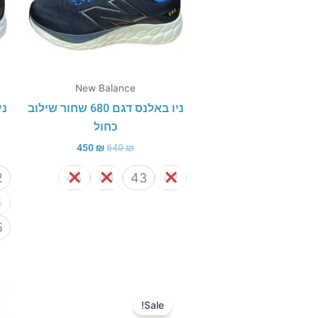
New Balance
ניו באלנס דגם 680 שחור שילוב
כחול
450
₪
640
₪
2
45
44
43
42
5
5
המחיר
המחיר
המקורי
הנוכחי
Sale!
היה:
הוא: