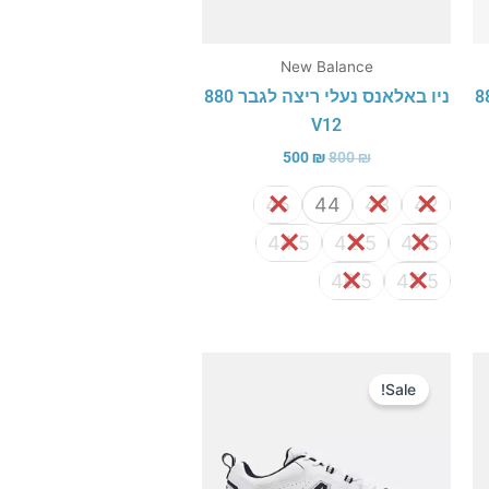
New Balance
ריצה לגבר 880
ניו באלאנס נעלי ריצה לגבר 880
V12
500
₪
800
₪
45
44
43
42
44.5
42.5
41.5
46.5
45.5
המחיר
המחיר
המקורי
הנוכחי
Sale!
היה:
הוא:
450 ₪.
640 ₪.