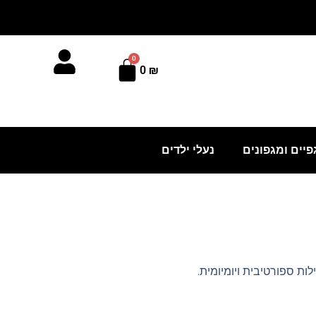
0
עגלת
0
₪
קניות
פיים ומגפונים
נעלי ילדים
ות ספורטיבית ויומיומית.