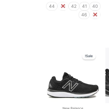
44
43
42
41
40
46
45
המחיר
המחיר
המקורי
הנוכחי
Sale!
היה:
הוא:
400 ₪.
600 ₪.
New Balance