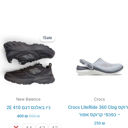
המחיר
המחיר
המקורי
הנוכחי
Sale!
היה:
הוא:
400 ₪.
500 ₪.
New Balance
Crocs
קרוקס Crocs LiteRide 360 Clog
ניו באלנס דגם 410 2E
– כפכפי קרוקס אפור
400
₪
500
₪
250
₪