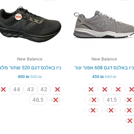
400 ₪.
500 ₪.
450 ₪.
680 ₪.
New Balance
New Balance
ניו באלנס דגם 608 אפור עור
ניו באלנס דגם 520 שחור מלא
400
₪
500
₪
450
₪
680
₪
45
44
43
42
49
45
44
43
4
46.5
41.5
42.5
41.5
40.
46.5
45.5
44.
47.