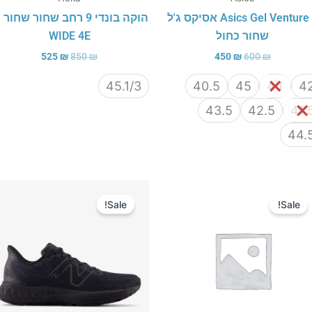
Asics Gel Venture 6 אסיקס ג'ל
הוק
שחור כחול
WIDE 4E
525
₪
850
₪
450
₪
600
₪
45.1/3
40.5
45
44
4
43.5
42.5
41.
44.
המחיר
המחיר
המחיר
המחיר
המקורי
הנוכחי
המקורי
הנוכחי
Sale!
Sale!
היה:
הוא:
היה:
הוא:
500 ₪.
840 ₪.
400 ₪.
570 ₪.