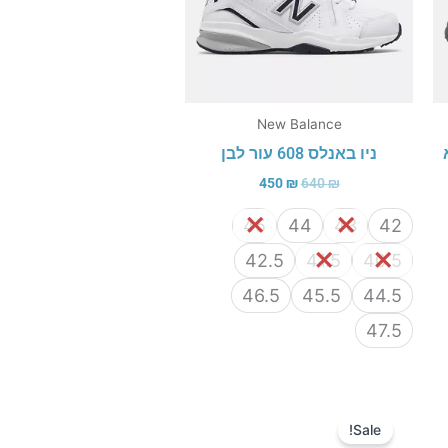
New Balance
ניו באנלס 608 עור לבן
450
₪
640
₪
45
44
43
42
42.5
41.5
40.5
46.5
45.5
44.5
47.5
המחיר
המחיר
המקורי
הנוכחי
Sale!
היה:
הוא: