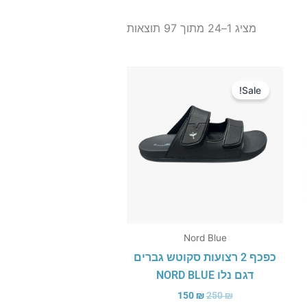
ממוין
לפי
מציג 1–24 מתוך 97 תוצאות
הפריט
העדכני
ביותר
המחיר
המחיר
המקורי
הנוכחי
Sale!
היה:
הוא:
150 ₪.
250 ₪.
Nord Blue
כפכף 2 רצועות סקוטש גברים
דגם נלו NORD BLUE
150
₪
250
₪