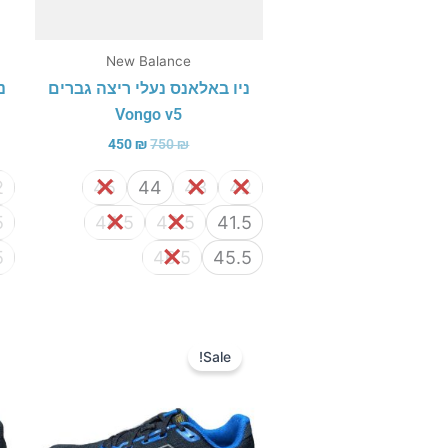
New Balance
ניו באלאנס נעלי ריצה גברים
נ
Vongo v5
450
₪
750
₪
2
45
44
43
42
5
44.5
42.5
41.5
5
46.5
45.5
המחיר
המחיר
המקורי
הנוכחי
Sale!
היה:
הוא:
450 ₪.
640 ₪.