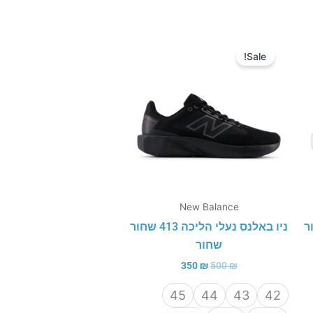
המחיר
המחיר
המקורי
הנוכחי
Sale!
היה:
הוא:
350 ₪.
500 ₪.
New Balance
 413 שחור
ניו באלנס נעלי הליכה 413 שחור
שחור
350
₪
500
₪
45
44
43
42