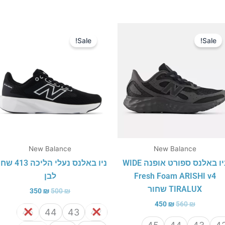
המחיר
המחיר
המחיר
המחיר
המקורי
הנוכחי
המקורי
הנוכחי
Sale!
Sale!
היה:
הוא:
היה:
הוא:
350 ₪.
500 ₪.
450 ₪.
560 ₪.
New Balance
New Balance
ניו באלנס ספורט אופנה WIDE
ניו באלנס נעלי הליכה
Fresh Foam ARISHI v4
לבן
TIRALUX שחור
350
₪
500
₪
450
₪
560
₪
45
44
43
42