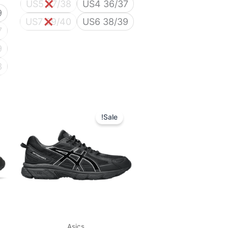
US5 37/38
US4 36/37
9
US7 39/40
US6 38/39
7
9
3
המחיר
המחיר
המקורי
הנוכחי
Sale!
היה:
הוא:
450 ₪.
600 ₪.
Asics