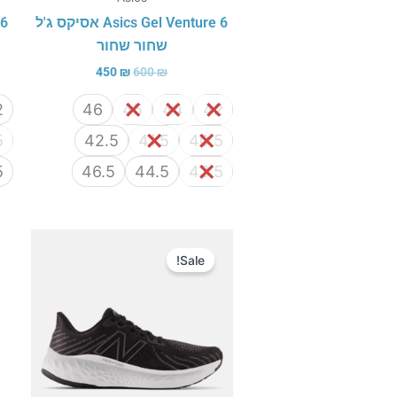
Asics Gel Venture 6 אסיקס ג'ל
שחור שחור
450
₪
600
₪
2
46
45
44
42
5
42.5
41.5
40.5
5
46.5
44.5
43.5
המחיר
המחיר
המקורי
הנוכחי
Sale!
היה:
הוא:
450 ₪.
750 ₪.