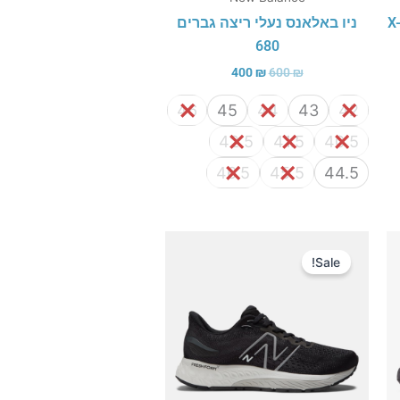
ה בונדי 9 רחב שחור שחור X-
ניו באלאנס נעלי ריצה גברים
680
400
₪
600
₪
46
45
44
43
42
42.5
41.5
40.5
46.5
45.5
44.5
המחיר
המחיר
המקורי
הנוכחי
Sale!
היה:
הוא:
500 ₪.
800 ₪.