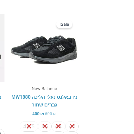
המחיר
המחיר
המקורי
הנוכחי
Sale!
היה:
הוא:
400 ₪.
600 ₪.
New Balance
ניו באלנס נעלי הליכה MW1880
גברים שחור
400
₪
600
₪
44.5
45
44
40