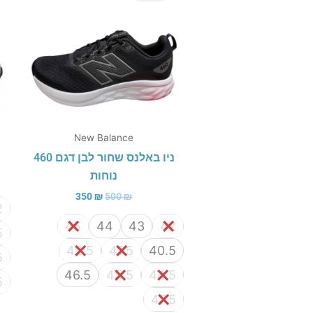
350 ₪.
500 ₪.
New Balance
ניו באלנס שחור לבן דגם 460
נוחות
350
₪
500
₪
2
45
44
43
42
5
42.5
41.5
40.5
5
46.5
45.5
44.5
5
47.5