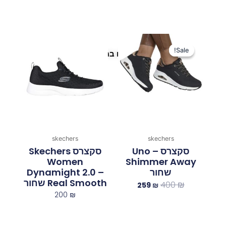
המחיר
המחיר
המקורי
הנוכחי
Sale!
Sale!
פריטים נוספים במיוחד בשבילך
היה:
הוא:
259 ₪.
400 ₪.
skechers
skechers
סקצרס Uno –
סקצרס Skechers
Women
Shimmer Away
שחור
Dynamight 2.0 –
Real Smooth שחור
400
₪
259
₪
200
₪