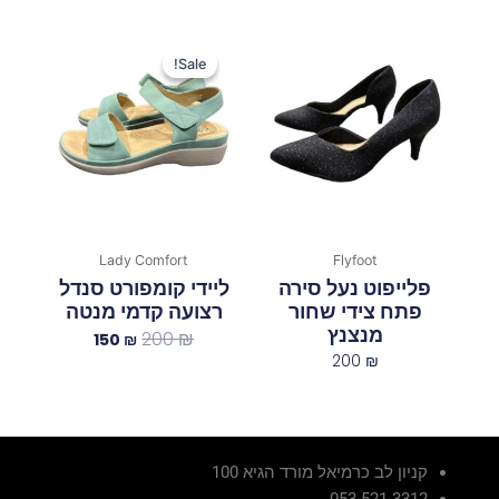
המחיר
המחיר
המקורי
הנוכחי
Sale!
Sale!
היה:
הוא:
150 ₪.
200 ₪.
Lady Comfort
Flyfoot
פלייפוט נעל סירה
ליידי קומפורט סנדל
פתח צידי שחור
רצועה קדמי מנטה
מנצנץ
200
₪
150
₪
200
₪
קניון לב כרמיאל מורד הגיא 100
053-521-3312