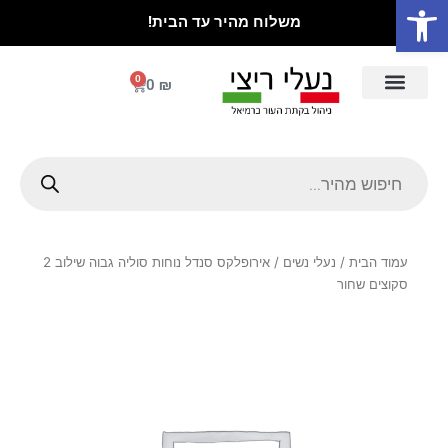
פתח סרגל נגישות
ילוג
משלוח מהיר עד הבית!
תוכן
0
עגלת
0
₪
קניות
Products
search
עמוד הבית
/
נעלי נשים
/ אירופלקס סנדל נוחות סוליה גבוה שילוב 2
סקוצים שחור