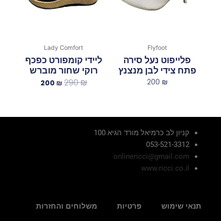
Lady Comfort
Flyfoot
פלייפוט נעל סירה
ליידי קומפורט כפכף
פתח צידי לבן מנצנץ
רוקי שחור מוברש
290
₪
200
₪
200
₪
קניון לב כרמיאל מורד הגיא 100
053-521-3312
onlinericci@gmail.com
www.ricci.co.il
תנאי שימוש
פרטיות
משלוחים והחזרות