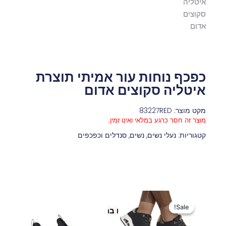
כפכף נוחות עור אמיתי תוצרת
איטליה סקוצים אדום
מקט מוצר: 83227RED
מוצר זה חסר כרגע במלאי ואינו זמין.
קטגוריות:
נעלי נשים
,
נשים
,
סנדלים וכפכפים
המחיר
המחיר
המקורי
הנוכחי
Sale!
Sale!
פריטים נוספים במיוחד בשבילך
היה:
הוא: