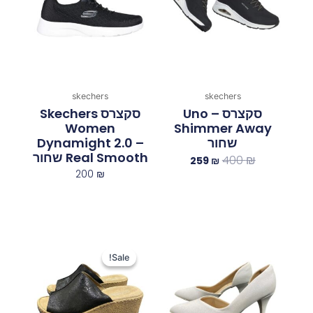
259 ₪.
400 ₪.
skechers
skechers
סקצרס Uno –
סקצרס Skechers
Women
Shimmer Away
שחור
Dynamight 2.0 –
Real Smooth שחור
400
₪
259
₪
200
₪
המחיר
המחיר
המקורי
הנוכחי
Sale!
Sale!
היה:
הוא:
200 ₪.
290 ₪.