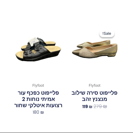
המחיר
המחיר
המקורי
הנוכחי
Sale!
Sale!
היה:
הוא:
119 ₪.
279 ₪.
Flyfoot
Flyfoot
פלייפוט סירה שילוב
פלייפוט כפכף עור
מנצנץ זהב
אמיתי נוחות 2
רצועות איטלקי שחור
279
₪
119
₪
180
₪