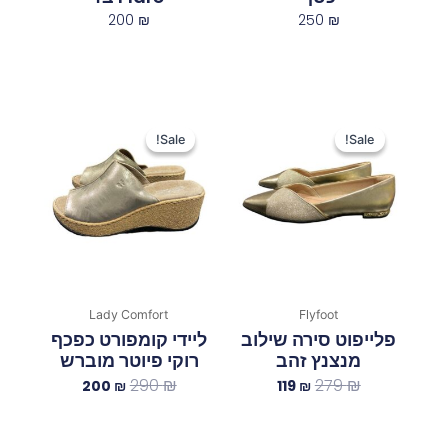
200
₪
250
₪
המחיר
המחיר
המחיר
המחיר
המקורי
הנוכחי
המקורי
הנוכחי
Sale!
Sale!
Sale!
Sale!
היה:
הוא:
היה:
הוא:
200 ₪.
290 ₪.
119 ₪.
279 ₪.
Lady Comfort
Flyfoot
פלייפוט סירה שילוב
ליידי קומפורט כפכף
מנצנץ זהב
רוקי פיוטר מוברש
290
₪
279
₪
200
₪
119
₪