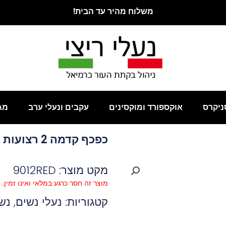
משלוח מהיר עד הבית!
ניקרס
אוקספורד ומוקסינים
עקבים ונעלי ערב
מג
כפכף קדמה 2 רצועות אדום
מקט מוצר: 9012RED
מוצר זה חסר כרגע במלאי ואינו זמין.
קטגוריות:
נעלי נשים
,
נש