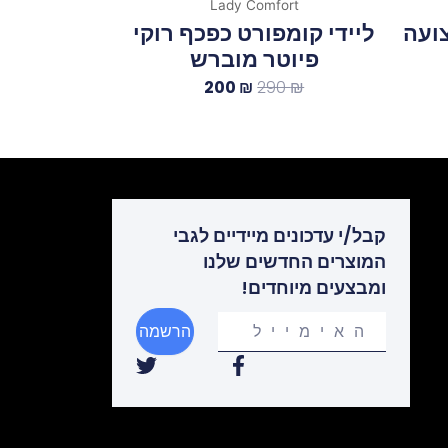
Lady Comfort
צועה
ליידי קומפורט כפכף רוקי
פיוטר מוברש
200
₪
290
₪
קבל/י עדכונים מיידיים לגבי
המוצרים החדשים שלנו
ומבצעים מיוחדים!
Your
הרשמה
email
T
F
w
a
i
c
t
e