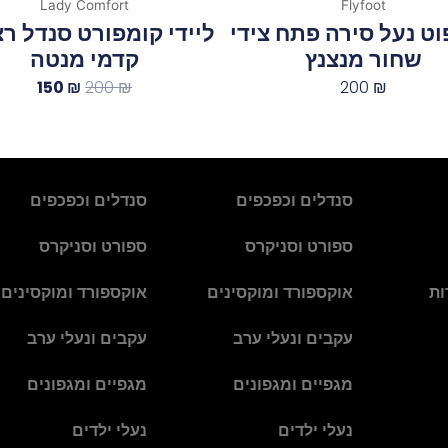
Lady Comfort
Flyfoot
וט נעל סירה פתח צידי
ליידי קומפורט סנדל ר
שחור מנצנץ
קדמי מנטה
150
₪
200
₪
200
₪
סנדלים וכפכפים
סנדלים וכפכפים
ספורט וסניקרס
ספורט וסניקרס
ות
אוקספורד ומוקסינים
אוקספורד ומוקסינים
עקבים ונעלי ערב
עקבים ונעלי ערב
מגפיים ומגפונים
מגפיים ומגפונים
נעלי ילדים
נעלי ילדים