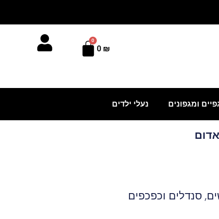
0
עגלת
0
₪
קניות
פיים ומגפונים
נעלי ילדים
ים
,
סנדלים וכפכפים