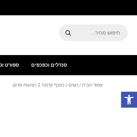
ילוג
תוכן
Products
search
סנדלים וכפכפים
ספורט וס
עמוד הבית
/
נשים
/ כפכף קדמה 2 רצועות אדום
פתח סרגל נגישות