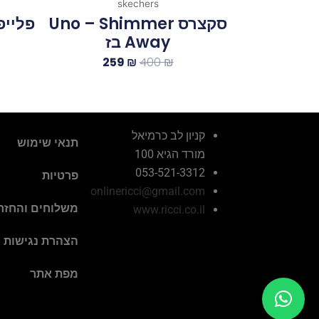
skechers
סקצרס Uno – Shimmer
פלייפ
Away בז
259
₪
400
₪
קניון לב כרמיאל
תנאי שימוש
מורד הגיא 100
053-521-3312
פרטיות
onlinericci@gmail.com
משלוחים והחזר
www.ricci.co.il
הצהרת נגישות
מפת אתר