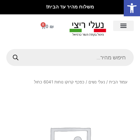
פתח סרגל נגישות
ילוג
משלוח מהיר עד הבית!
תוכן
0
עגלת
0
₪
קניות
Products
search
עמוד הבית
/
נעלי נשים
/ כפכף קרוקו נוחות 6041 כחול