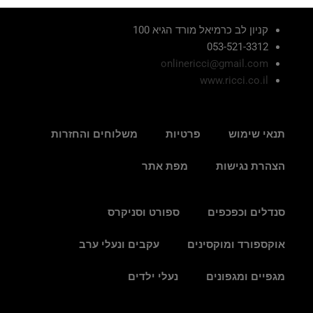
קניון לב כרמיאל מורד הגיא 100
053-521-3312
onlinericci@gmail.com
www.ricci.co.il
תנאי שימוש
פרטיות
משלוחים והחזרות
הצהרת נגישות
מפת אתר
סנדלים וכפכפים
ספורט וסניקרס
אוקספורד ומוקסינים
עקבים ונעלי ערב
מגפיים ומגפונים
נעלי ילדים