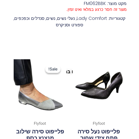
מקט מוצר: FM062BBK
מוצר זה חסר כרגע במלאי ואינו זמין.
קטגוריות:
Lady Comfort
,
נעלי נשים
,
נשים
,
סנדלים וכפכפים
,
ספורט וסניקרס
המחיר
המחיר
המקורי
הנוכחי
Sale!
Sale!
פריטים נוספים במיוחד בשבילך
היה:
הוא:
119 ₪.
279 ₪.
Flyfoot
Flyfoot
פלייפוט נעל סירה
פלייפוט סירה שילוב
פתח צידי שחור
מנצנץ כסף