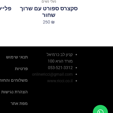
נעלי נשים
סקצרס ספורט עם שרוך
פלייפ
שחור
250
₪
קניון לב כרמיאל
תנאי שימוש
מורד הגיא 100
053-521-3312
פרטיות
onlinericci@gmail.com
משלוחים והחזר
www.ricci.co.il
הצהרת נגישות
מפת אתר