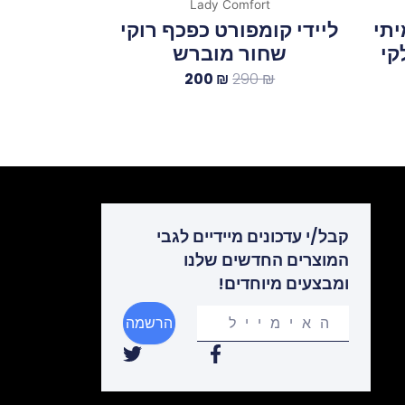
Lady Comfort
יתי
ליידי קומפורט כפכף רוקי
לקי
שחור מוברש
200
₪
290
₪
קבל/י עדכונים מיידיים לגבי
המוצרים החדשים שלנו
ומבצעים מיוחדים!
Your
הרשמה
email
T
F
w
a
i
c