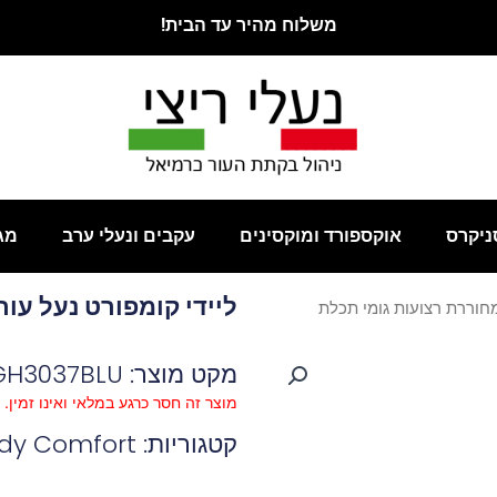
משלוח מהיר עד הבית!
ניקרס
אוקספורד ומוקסינים
עקבים ונעלי ערב
מג
ליידי קומפורט נעל עו
מחוררת רצועות גומי תכלת
מקט מוצר: GH3037BLU
מוצר זה חסר כרגע במלאי ואינו זמין.
קטגוריות:
dy Comfort