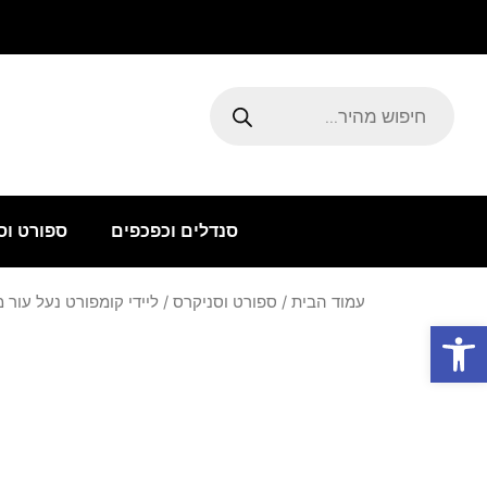
ילוג
תוכן
Products
search
סנדלים וכפכפים
ספורט וס
עמוד הבית
/
ספורט וסניקרס
/ ליידי קומפורט נעל עור 
פתח סרגל נגישות