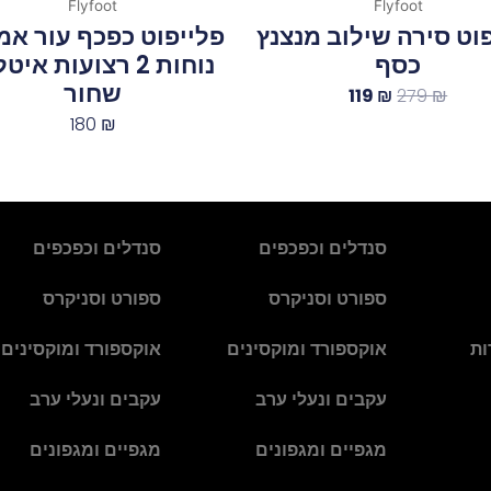
Flyfoot
Flyfoot
וט סירה שילוב מנצנץ
פלייפוט כפכף עור אמ
כסף
נוחות 2 רצועות איט
שחור
119
₪
279
₪
180
₪
סנדלים וכפכפים
סנדלים וכפכפים
ספורט וסניקרס
ספורט וסניקרס
ות
אוקספורד ומוקסינים
אוקספורד ומוקסינים
עקבים ונעלי ערב
עקבים ונעלי ערב
מגפיים ומגפונים
מגפיים ומגפונים