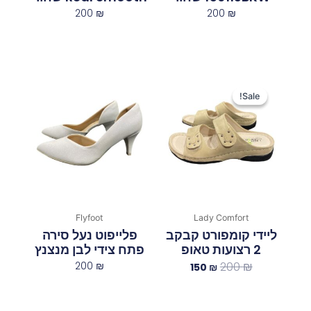
200
₪
200
₪
המחיר
המחיר
המקורי
הנוכחי
Sale!
Sale!
היה:
הוא:
150 ₪.
200 ₪.
Flyfoot
Lady Comfort
ליידי קומפורט קבקב
פלייפוט נעל סירה
2 רצועות טאופ
פתח צידי לבן מנצנץ
200
₪
200
₪
150
₪