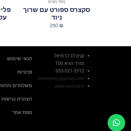
נעלי נשים
סקצרס ספורט עם שרוך
פליי
ניוד
עק
250
₪
קניון לב כרמיאל
תנאי שימוש
מורד הגיא 100
053-521-3312
פרטיות
onlinericci@gmail.com
משלוחים והחזר
www.ricci.co.il
הצהרת נגישות
מפת אתר