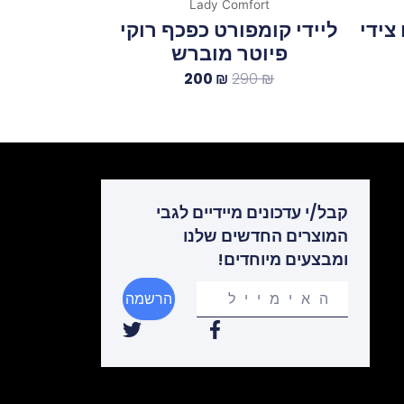
Lady Comfort
צידי
ליידי קומפורט כפכף רוקי
פיוטר מוברש
200
₪
290
₪
קבל/י עדכונים מיידיים לגבי
המוצרים החדשים שלנו
ומבצעים מיוחדים!
Your
הרשמה
email
T
F
w
a
i
c
t
e