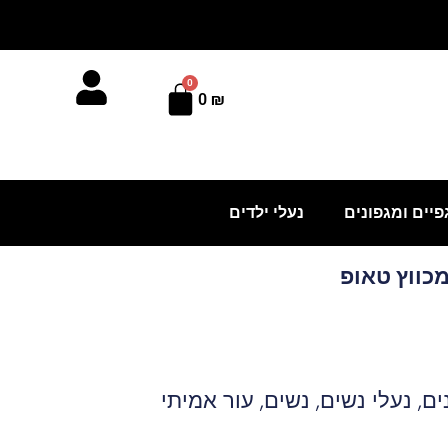
0
עגלת
0
₪
קניות
פיים ומגפונים
נעלי ילדים
מכווץ טאופ
ים
,
נעלי נשים
,
נשים
,
עור אמיתי