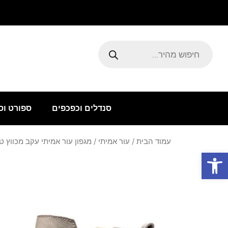
ילוג
תוכן
Products
search
סנדלים וכפכפים
ספורט וס
עמוד הבית
/
עור אמיתי
/ מגפון עור אמיתי עקב מכווץ ט
פתח סרגל נגישות