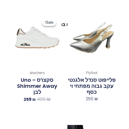
המחיר
המחיר
המקורי
הנוכחי
Sale!
Sale!
פריטים נוספים במיוחד בשבילך
היה:
הוא:
259 ₪.
400 ₪.
skechers
Flyfoot
פלייפוט סנדל אלגנטי
סקצרס Uno –
עקב גבוה מפתחי וי
Shimmer Away
כסף
לבן
400
₪
250
₪
259
₪
המחיר
המחיר
המחיר
המחיר