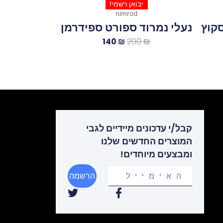
יבואן רשמי!
nimrod
קוץ
נעלי נמרוד ספורט ספידרמן
140
₪
200
₪
קבל/י עדכונים מיידיים לגבי
המוצרים החדשים שלנו
ומבצעים מיוחדים!
Your
הרשמה
email
T
F
w
a
i
c