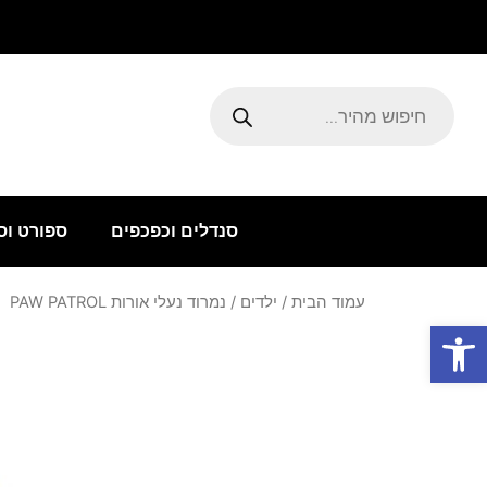
ילוג
תוכן
Products
search
סנדלים וכפכפים
ספורט וס
עמוד הבית
/
ילדים
/ נמרוד נעלי אורות PAW PATROL
פתח סרגל נגישות