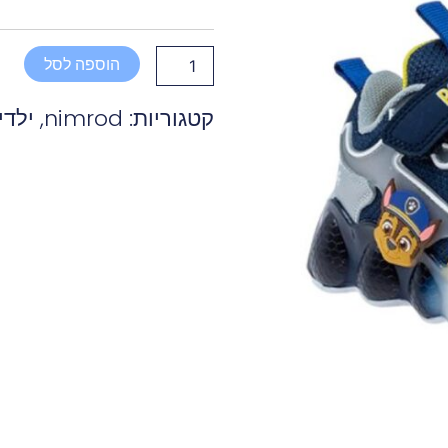
נמרוד
נעלי
אורות
PAW
הוספה לסל
PATROL
קטגוריות:
nimrod
,
ילדי