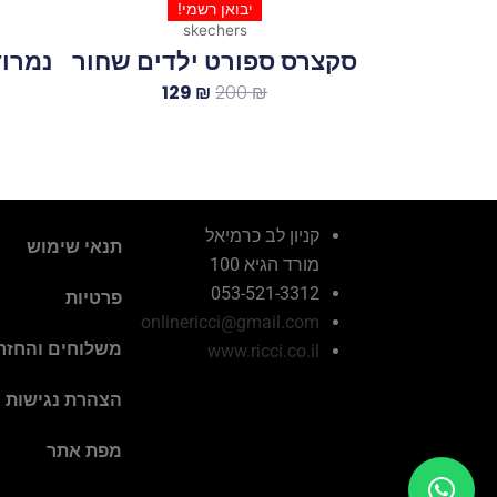
יבואן רשמי!
skechers
סקצרס ספורט ילדים שחור
נמרוד
129
₪
200
₪
קניון לב כרמיאל
תנאי שימוש
מורד הגיא 100
053-521-3312
פרטיות
onlinericci@gmail.com
משלוחים והחזר
www.ricci.co.il
הצהרת נגישות
מפת אתר