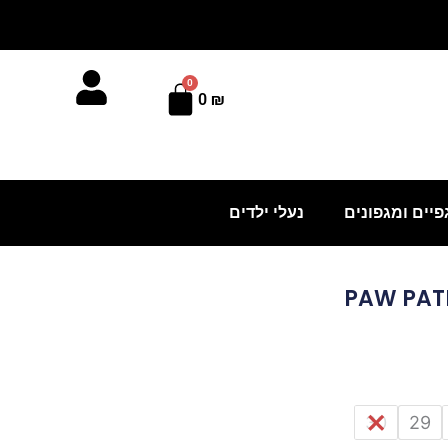
0
עגלת
0
₪
קניות
פיים ומגפונים
נעלי ילדים
30
29