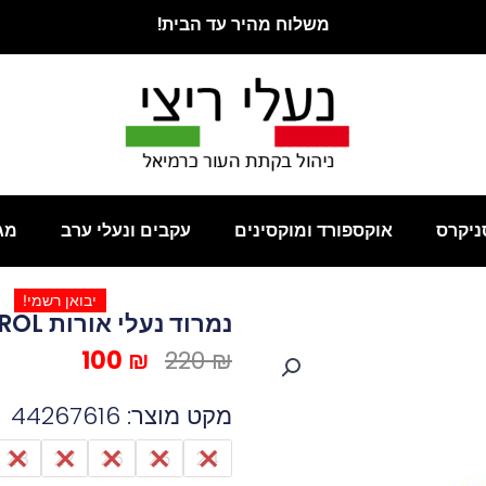
משלוח מהיר עד הבית!
ניקרס
אוקספורד ומוקסינים
עקבים ונעלי ערב
מג
יבואן רשמי!
נמרוד נעלי אורות PAW PATROL
המחיר
המחיר
100
₪
220
₪
המקורי
הנוכחי
היה:
הוא:
מקט מוצר: 44267616
100 ₪.
220 ₪.
כמות
28
27
26
25
24
של