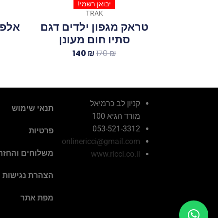
יבואן רשמי!
TRAK
טראק מגפון ילדים דגם
אלפנ
סתיו חום מעונן
140
₪
170
₪
קניון לב כרמיאל
תנאי שימוש
מורד הגיא 100
053-521-3312
פרטיות
onlinericci@gmail.com
משלוחים והחזר
www.ricci.co.il
הצהרת נגישות
מפת אתר