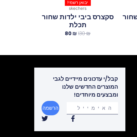
יבואן רשמי!
skechers
שחור
סקצרס ביבי ילדות שחור
תכלת
80
₪
130
₪
קבל/י עדכונים מיידיים לגבי
המוצרים החדשים שלנו
ומבצעים מיוחדים!
Your
הרשמה
email
T
F
w
a
i
c