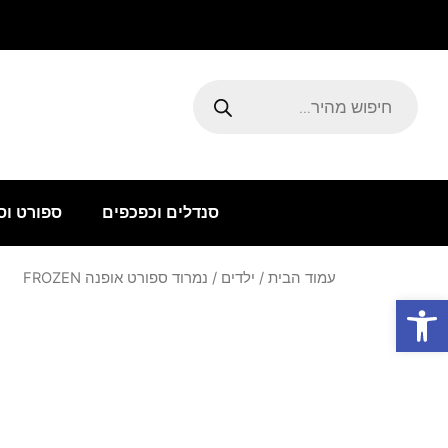
ילוג
תוכן
Products
search
סנדלים וכפכפים
ספורט וס
עמוד הבית
/
ילדים
/ נמרוד ספורט אופנה FROZEN
פתח סרגל נגישות