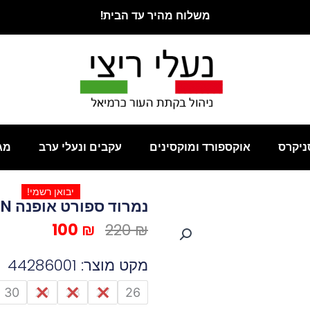
משלוח מהיר עד הבית!
ניקרס
אוקספורד ומוקסינים
עקבים ונעלי ערב
מג
יבואן רשמי!
נמרוד ספורט אופנה FROZEN
המחיר
המחיר
100
₪
220
₪
המקורי
הנוכחי
היה:
הוא:
מקט מוצר: 44286001
100 ₪.
220 ₪.
כמות
30
29
28
27
26
של