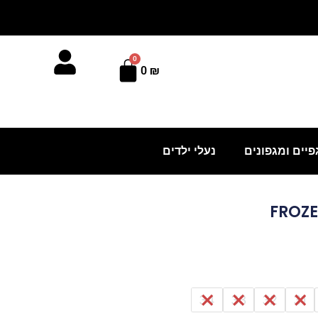
0
עגלת
0
₪
קניות
פיים ומגפונים
נעלי ילדים
34
33
32
31