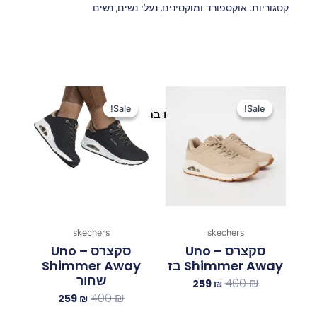
קטגוריות:
אוקספורד ומוקסינים
,
נעלי נשים
,
נשים
המחיר
המחיר
המחיר
המחיר
המקורי
הנוכחי
המקורי
הנוכחי
Sale!
Sale!
Sale!
Sale!
פריטים נוספים במיוחד בשבילך
היה:
הוא:
היה:
הוא:
259 ₪.
400 ₪.
259 ₪.
400 ₪.
skechers
skechers
סקצרס Uno –
סקצרס Uno –
Shimmer Away בז
Shimmer Away
שחור
400
₪
259
₪
400
₪
259
₪