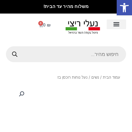
פתח סרגל נגישות
ילוג
משלוח מהיר עד הבית!
תוכן
0
עגלת
0
₪
קניות
Products
search
עמוד הבית
/
נשים
/ נעל נוחות רוכסן בז