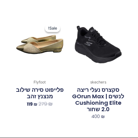
המחיר
המחיר
המקורי
הנוכחי
Sale!
Sale!
היה:
הוא:
119 ₪.
279 ₪.
Flyfoot
skechers
סקצרס נעלי ריצה
פלייפוט סירה שילוב
לנשים | GOrun Max
מנצנץ זהב
Cushioning Elite
279
₪
119
₪
2.0 שחור
400
₪