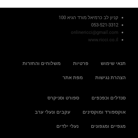
קניון לב כרמיאל מורד הגיא 100
053-521-3312
onlinericci@gmail.com
www.ricci.co.il
תנאי שימוש
פרטיות
משלוחים והחזרות
הצהרת נגישות
מפת אתר
סנדלים וכפכפים
ספורט וסניקרס
אוקספורד ומוקסינים
עקבים ונעלי ערב
מגפיים ומגפונים
נעלי ילדים