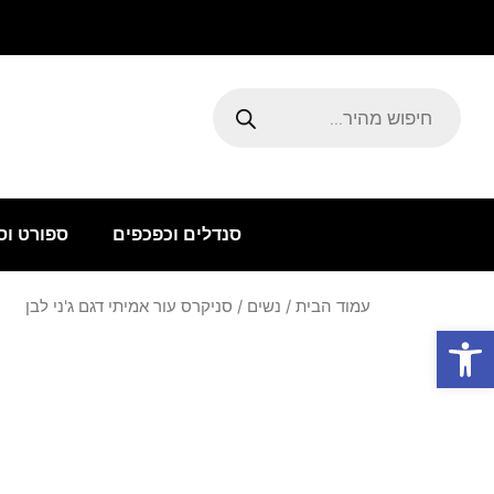
ילוג
תוכן
Products
search
סנדלים וכפכפים
ספורט וס
עמוד הבית
/
נשים
/ סניקרס עור אמיתי דגם ג'ני לבן
פתח סרגל נגישות