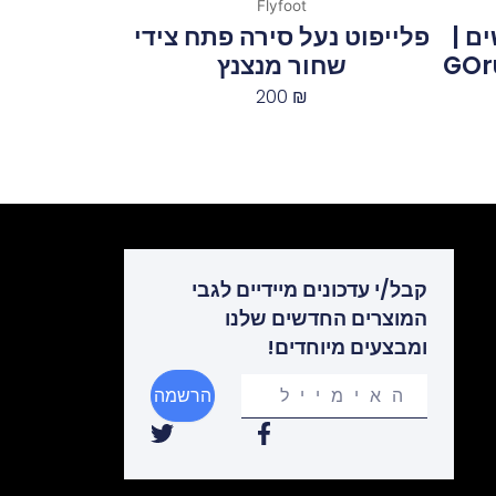
Flyfoot
ם |
פלייפוט נעל סירה פתח צידי
GOr
שחור מנצנץ
200
₪
קבל/י עדכונים מיידיים לגבי
המוצרים החדשים שלנו
ומבצעים מיוחדים!
Your
הרשמה
email
T
F
w
a
i
c