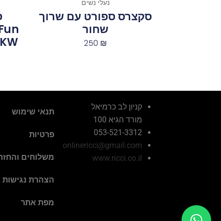
נעלי נשים
סקצרס ספורט עם שרוך
שחור
Fun
13BKW
250
₪
קניון לב כרמיאל
תנאי שימוש
מורד הגיא 100
053-521-3312
פרטיות
onlinericci@gmail.com
משלוחים והחזר
www.ricci.co.il
הצהרת נגישות
מפת אתר