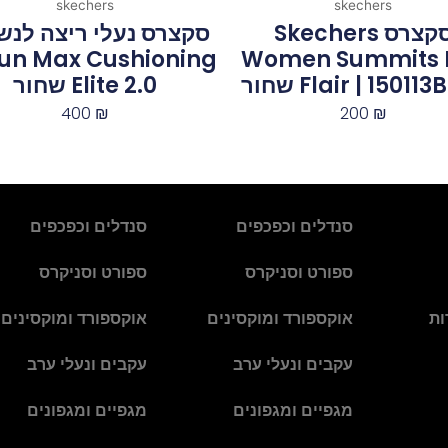
skechers
skechers
סקצרס Skechers
סקצרס נעלי ריצה לנשי
un Max Cushioning
Women Summits 
Flair | 1501‏ ‏שחור
Elite 2.0 שחור
400
₪
200
₪
סנדלים וכפכפים
סנדלים וכפכפים
ספורט וסניקרס
ספורט וסניקרס
ות
אוקספורד ומוקסינים
אוקספורד ומוקסינים
עקבים ונעלי ערב
עקבים ונעלי ערב
מגפיים ומגפונים
מגפיים ומגפונים