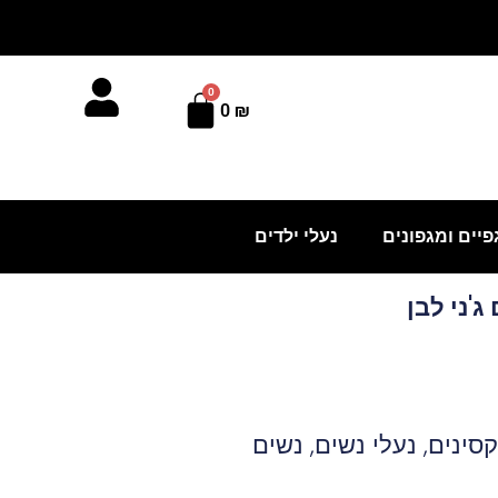
0
עגלת
0
₪
קניות
פיים ומגפונים
נעלי ילדים
ג'ני לבן
קסינים
,
נעלי נשים
,
נשים