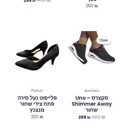
400
₪
259
₪
250
₪
המחיר
המחיר
המקורי
הנוכחי
Sale!
Sale!
היה:
הוא:
259 ₪.
400 ₪.
Flyfoot
skechers
סקצרס Uno –
פלייפוט נעל סירה
Shimmer Away
פתח צידי שחור
שחור
מנצנץ
200
₪
400
₪
259
₪