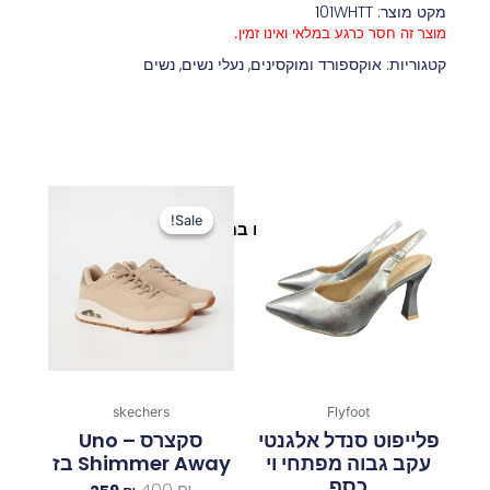
מקט מוצר: 101WHTT
מוצר זה חסר כרגע במלאי ואינו זמין.
קטגוריות:
אוקספורד ומוקסינים
,
נעלי נשים
,
נשים
המחיר
המחיר
המקורי
הנוכחי
Sale!
Sale!
פריטים נוספים במיוחד בשבילך
היה:
הוא:
259 ₪.
400 ₪.
skechers
Flyfoot
פלייפוט סנדל אלגנטי
סקצרס Uno –
עקב גבוה מפתחי וי
Shimmer Away בז
כסף