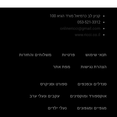
קניון לב כרמיאל מורד הגיא 100
053-521-3312
onlinericci@gmail.com
www.ricci.co.il
תנאי שימוש
פרטיות
משלוחים והחזרות
הצהרת נגישות
מפת אתר
סנדלים וכפכפים
ספורט וסניקרס
אוקספורד ומוקסינים
עקבים ונעלי ערב
מגפיים ומגפונים
נעלי ילדים