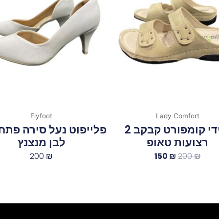
150 ₪.
200 ₪.
Flyfoot
Lady Comfort
ליידי קומפורט קבקב 2
פלייפוט נעל סירה פתח 
רצועות טאופ
לבן מנצנץ
200
₪
150
₪
200
₪