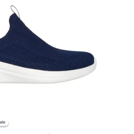
ale!
ale!