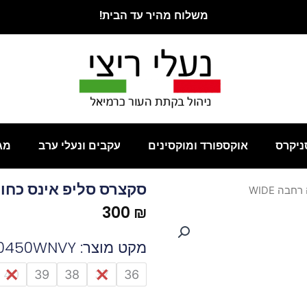
משלוח מהיר עד הבית!
ניקרס
אוקספורד ומוקסינים
עקבים ונעלי ערב
מג
סקצרס סליפ אינס כחול ג
בה WIDE
300
₪
מקט מוצר: 150450WNVY
כמות
40
39
38
37
36
של
סקצרס
סליפ