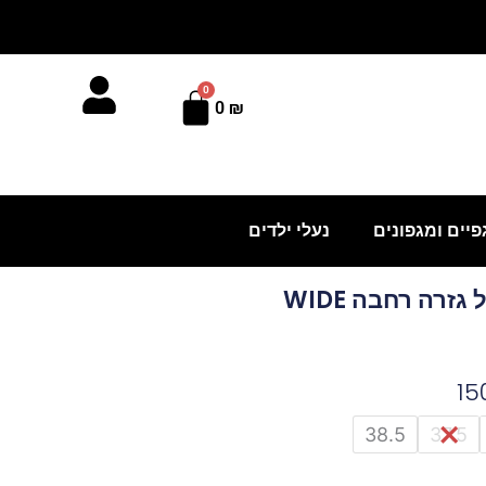
0
עגלת
0
₪
קניות
פיים ומגפונים
נעלי ילדים
זרה רחבה WIDE
38.5
37.5