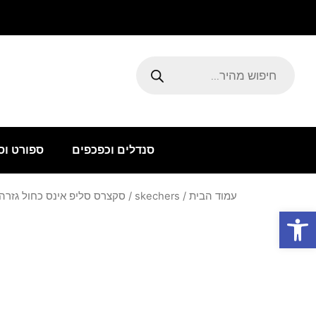
ילוג
תוכן
Products
search
סנדלים וכפכפים
ספורט וס
עמוד הבית
/
skechers
/ סקצרס סליפ אינס כחול גזרה רח
פתח סרגל נגישות