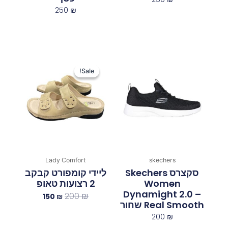
250
₪
המחיר
המחיר
המקורי
הנוכחי
Sale!
Sale!
היה:
הוא:
150 ₪.
200 ₪.
Lady Comfort
skechers
סקצרס Skechers
ליידי קומפורט קבקב
Women
2 רצועות טאופ
Dynamight 2.0 –
200
₪
150
₪
Real Smooth שחור
200
₪