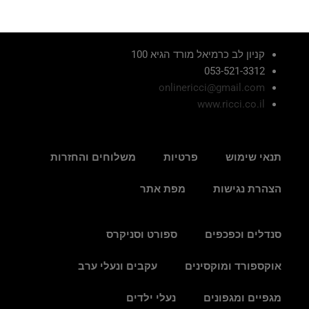
קניון לב כרמיאל מורד הגיא 100
053-521-3312
onlinericci@gmail.com
www.ricci.co.il
תנאי שימוש
פרטיות
משלוחים והחזרות
הצהרת נגישות
מפת אתר
סנדלים וכפכפים
ספורט וסניקרס
אוקספורד ומוקסינים
עקבים ונעלי ערב
מגפיים ומגפונים
נעלי ילדים