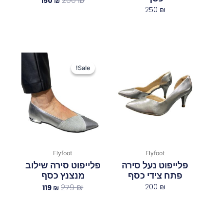
200
₪
150
₪
250
₪
המחיר
המחיר
המקורי
הנוכחי
Sale!
Sale!
היה:
הוא:
119 ₪.
279 ₪.
Flyfoot
Flyfoot
פלייפוט נעל סירה
פלייפוט סירה שילוב
פתח צידי כסף
מנצנץ כסף
279
₪
200
₪
119
₪