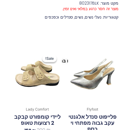
מקט מוצר: 802317BLK
מוצר זה חסר כרגע במלאי ואינו זמין.
קטגוריות:
נעלי נשים
,
נשים
,
סנדלים וכפכפים
המחיר
המחיר
המקורי
הנוכחי
Sale!
Sale!
פריטים נוספים במיוחד בשבילך
היה:
הוא:
150 ₪.
200 ₪.
Lady Comfort
Flyfoot
פלייפוט סנדל אלגנטי
ליידי קומפורט קבקב
עקב גבוה מפתחי וי
2 רצועות טאופ
כסף