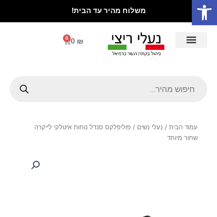
פתח סרגל נגישות
ילוג
משלוח מהיר עד הבית!
תוכן
0
עגלת
0
₪
קניות
Products
search
עמוד הבית
/
נעלי נשים
/ פוליפלקס סנדל נוחות איטלקי לייקרה
שחור מיוחד