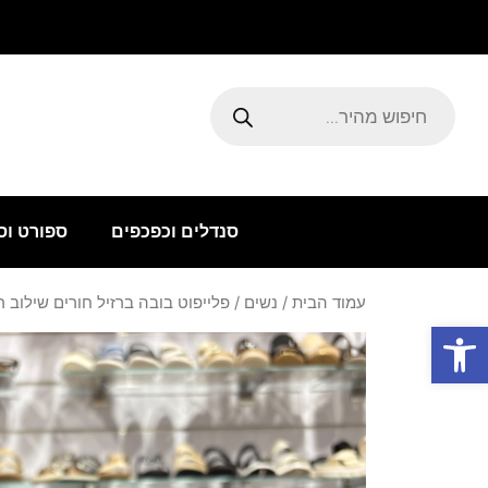
ילוג
תוכן
Products
search
סנדלים וכפכפים
ספורט וס
עמוד הבית
/
נשים
/ פלייפוט בובה ברזיל חורים שילוב 
פתח סרגל נגישות