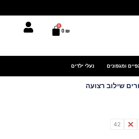
0
עגלת
0
₪
קניות
פיים ומגפונים
נעלי ילדים
ורים שילוב רצועה
42
41