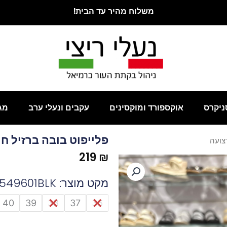
משלוח מהיר עד הבית!
ניקרס
אוקספורד ומוקסינים
עקבים ונעלי ערב
מג
פלייפוט בובה ברזיל ח
רצועה
219
₪
מקט מוצר: 549601BLK
כמות
40
39
38
37
36
של
פלייפוט
בובה