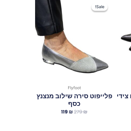
המקורי
הנוכחי
Sale!
Sale!
היה:
הוא:
119 ₪.
279 ₪.
Flyfoot
צידי
פלייפוט סירה שילוב מנצנץ
כסף
119
₪
279
₪